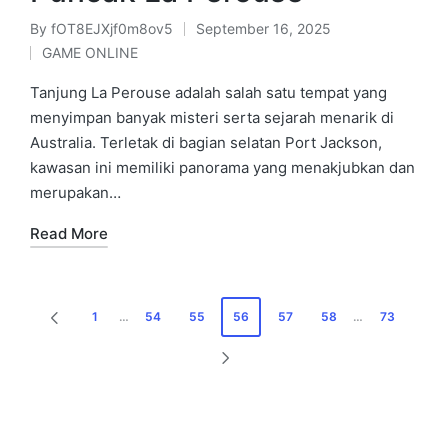
By
fOT8EJXjf0m8ov5
September 16, 2025
Posted
GAME ONLINE
by
Posted
in
Tanjung La Perouse adalah salah satu tempat yang
menyimpan banyak misteri serta sejarah menarik di
Australia. Terletak di bagian selatan Port Jackson,
kawasan ini memiliki panorama yang menakjubkan dan
merupakan…
Read More
Posts
1
…
54
55
56
57
58
…
73
PREVIOUS
pagination
PAGE
NEXT
PAGE