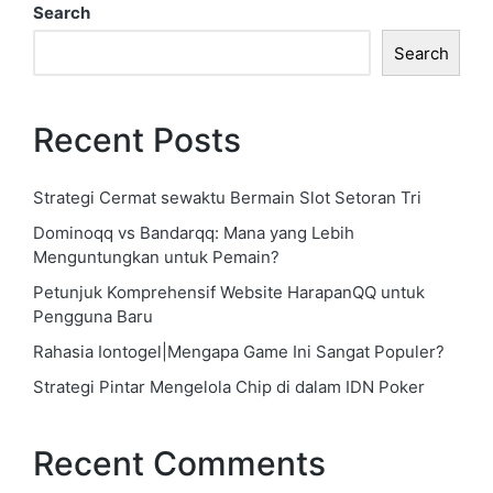
Search
Search
Recent Posts
Strategi Cermat sewaktu Bermain Slot Setoran Tri
Dominoqq vs Bandarqq: Mana yang Lebih
Menguntungkan untuk Pemain?
Petunjuk Komprehensif Website HarapanQQ untuk
Pengguna Baru
Rahasia Iontogel|Mengapa Game Ini Sangat Populer?
Strategi Pintar Mengelola Chip di dalam IDN Poker
Recent Comments