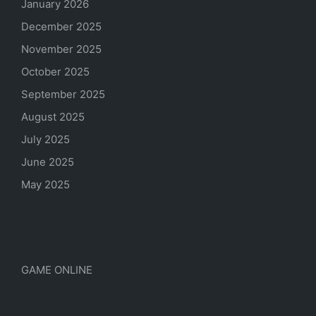
January 2026
December 2025
November 2025
October 2025
September 2025
August 2025
July 2025
June 2025
May 2025
Categories
GAME ONLINE