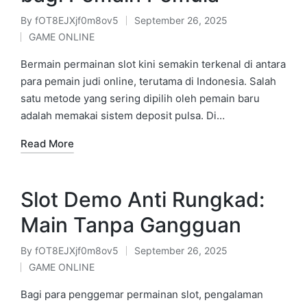
By
fOT8EJXjf0m8ov5
September 26, 2025
Posted
GAME ONLINE
by
Posted
in
Bermain permainan slot kini semakin terkenal di antara
para pemain judi online, terutama di Indonesia. Salah
satu metode yang sering dipilih oleh pemain baru
adalah memakai sistem deposit pulsa. Di…
Read More
Slot Demo Anti Rungkad:
Main Tanpa Gangguan
By
fOT8EJXjf0m8ov5
September 26, 2025
Posted
GAME ONLINE
by
Posted
in
Bagi para penggemar permainan slot, pengalaman