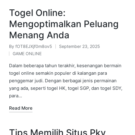
Togel Online:
Mengoptimalkan Peluang
Menang Anda
By
fOT8EJXjf0m8ov5
September 23, 2025
Posted
GAME ONLINE
by
Posted
in
Dalam beberapa tahun terakhir, kesenangan bermain
togel online semakin populer di kalangan para
penggemar judi. Dengan berbagai jenis permainan
yang ada, seperti togel HK, togel SGP, dan togel SDY,
para…
Read More
Tips Memilih Situs Pkv