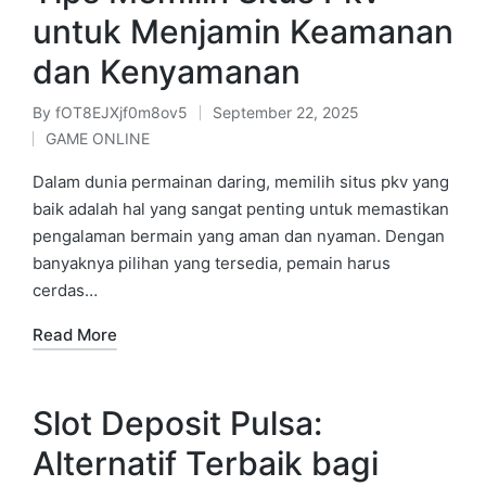
untuk Menjamin Keamanan
dan Kenyamanan
By
fOT8EJXjf0m8ov5
September 22, 2025
Posted
GAME ONLINE
by
Posted
in
Dalam dunia permainan daring, memilih situs pkv yang
baik adalah hal yang sangat penting untuk memastikan
pengalaman bermain yang aman dan nyaman. Dengan
banyaknya pilihan yang tersedia, pemain harus
cerdas…
Read More
Slot Deposit Pulsa:
Alternatif Terbaik bagi