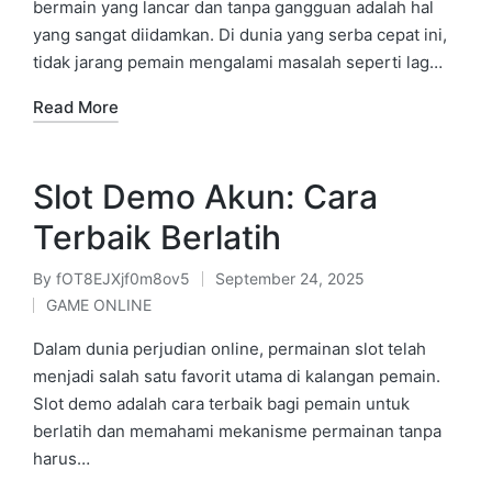
bermain yang lancar dan tanpa gangguan adalah hal
yang sangat diidamkan. Di dunia yang serba cepat ini,
tidak jarang pemain mengalami masalah seperti lag…
Read More
Slot Demo Akun: Cara
Terbaik Berlatih
By
fOT8EJXjf0m8ov5
September 24, 2025
Posted
GAME ONLINE
by
Posted
in
Dalam dunia perjudian online, permainan slot telah
menjadi salah satu favorit utama di kalangan pemain.
Slot demo adalah cara terbaik bagi pemain untuk
berlatih dan memahami mekanisme permainan tanpa
harus…