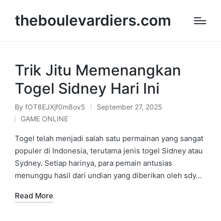
theboulevardiers.com
Trik Jitu Memenangkan
Togel Sidney Hari Ini
By
fOT8EJXjf0m8ov5
September 27, 2025
Posted
GAME ONLINE
by
Posted
in
Togel telah menjadi salah satu permainan yang sangat
populer di Indonesia, terutama jenis togel Sidney atau
Sydney. Setiap harinya, para pemain antusias
menunggu hasil dari undian yang diberikan oleh sdy…
Read More