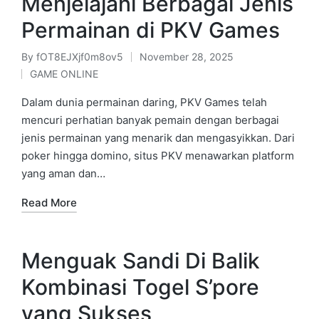
Menjelajahi Berbagai Jenis
Permainan di PKV Games
By
fOT8EJXjf0m8ov5
November 28, 2025
Posted
GAME ONLINE
by
Posted
in
Dalam dunia permainan daring, PKV Games telah
mencuri perhatian banyak pemain dengan berbagai
jenis permainan yang menarik dan mengasyikkan. Dari
poker hingga domino, situs PKV menawarkan platform
yang aman dan…
Read More
Menguak Sandi Di Balik
Kombinasi Togel S’pore
yang Sukses