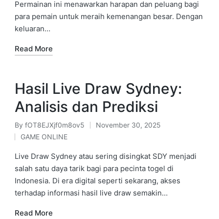
Permainan ini menawarkan harapan dan peluang bagi
para pemain untuk meraih kemenangan besar. Dengan
keluaran…
Read More
Hasil Live Draw Sydney:
Analisis dan Prediksi
By
fOT8EJXjf0m8ov5
November 30, 2025
Posted
GAME ONLINE
by
Posted
in
Live Draw Sydney atau sering disingkat SDY menjadi
salah satu daya tarik bagi para pecinta togel di
Indonesia. Di era digital seperti sekarang, akses
terhadap informasi hasil live draw semakin…
Read More