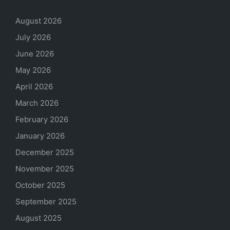
August 2026
July 2026
June 2026
May 2026
April 2026
March 2026
February 2026
January 2026
December 2025
November 2025
October 2025
September 2025
August 2025