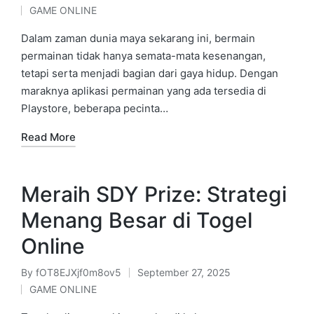
Posted
GAME ONLINE
by
Posted
in
Dalam zaman dunia maya sekarang ini, bermain
permainan tidak hanya semata-mata kesenangan,
tetapi serta menjadi bagian dari gaya hidup. Dengan
maraknya aplikasi permainan yang ada tersedia di
Playstore, beberapa pecinta…
Read More
Meraih SDY Prize: Strategi
Menang Besar di Togel
Online
By
fOT8EJXjf0m8ov5
September 27, 2025
Posted
GAME ONLINE
by
Posted
in