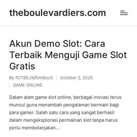
theboulevardiers.com
Akun Demo Slot: Cara
Terbaik Menguji Game Slot
Gratis
By
fOT8EJXjf0m8ov5
October 2, 2025
Posted
GAME ONLINE
by
Posted
in
Dalam alam game slot online, berbagai inovasi terus
muncul guna menambah pengalaman bermain bagi
para gamer. Salah satu cara yang sangat berhasil
dalam mengeksplorasi permainan slot tanpa harus
perlu membelanjakan…