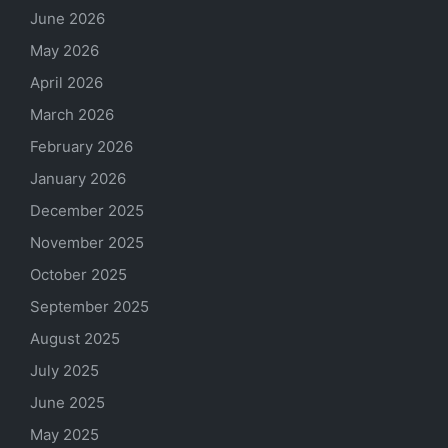
June 2026
May 2026
April 2026
March 2026
February 2026
January 2026
December 2025
November 2025
October 2025
September 2025
August 2025
July 2025
June 2025
May 2025