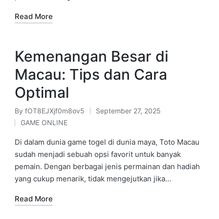
Read More
Kemenangan Besar di
Macau: Tips dan Cara
Optimal
By
fOT8EJXjf0m8ov5
September 27, 2025
Posted
GAME ONLINE
by
Posted
in
Di dalam dunia game togel di dunia maya, Toto Macau
sudah menjadi sebuah opsi favorit untuk banyak
pemain. Dengan berbagai jenis permainan dan hadiah
yang cukup menarik, tidak mengejutkan jika…
Read More