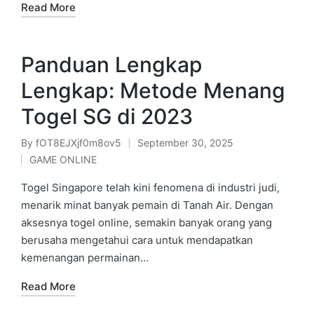
Read More
Panduan Lengkap
Lengkap: Metode Menang
Togel SG di 2023
By
fOT8EJXjf0m8ov5
September 30, 2025
Posted
GAME ONLINE
by
Posted
in
Togel Singapore telah kini fenomena di industri judi,
menarik minat banyak pemain di Tanah Air. Dengan
aksesnya togel online, semakin banyak orang yang
berusaha mengetahui cara untuk mendapatkan
kemenangan permainan…
Read More