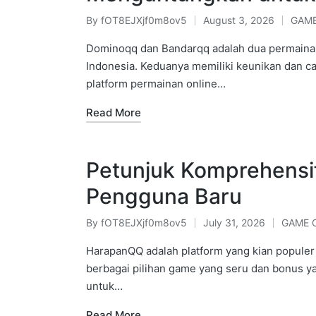
By
fOT8EJXjf0m8ov5
August 3, 2026
GAME
Posted
Post
by
in
Dominoqq dan Bandarqq adalah dua permainan 
Indonesia. Keduanya memiliki keunikan dan
platform permainan online…
Read More
Petunjuk Komprehensi
Pengguna Baru
By
fOT8EJXjf0m8ov5
July 31, 2026
GAME 
Posted
Posted
by
in
HarapanQQ adalah platform yang kian populer
berbagai pilihan game yang seru dan bonus 
untuk…
Read More