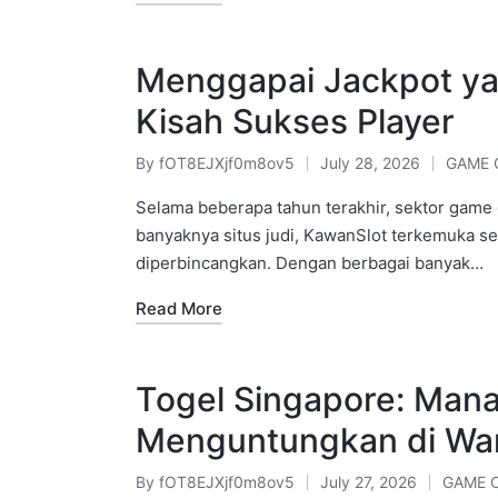
Menggapai Jackpot yan
Kisah Sukses Player
By
fOT8EJXjf0m8ov5
July 28, 2026
GAME 
Posted
Posted
by
in
Selama beberapa tahun terakhir, sektor game
banyaknya situs judi, KawanSlot terkemuka se
diperbincangkan. Dengan berbagai banyak…
Read More
Togel Singapore: Mana
Menguntungkan di Wa
By
fOT8EJXjf0m8ov5
July 27, 2026
GAME 
Posted
Posted