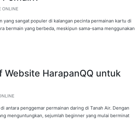
 ONLINE
ed
yang sangat populer di kalangan pecinta permainan kartu di
 cara bermain yang berbeda, meskipun sama-sama menggunakan
f Website HarapanQQ untuk
ONLINE
 di antara penggemar permainan daring di Tanah Air. Dengan
yang menguntungkan, sejumlah beginner yang mulai berminat