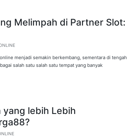
g Melimpah di Partner Slot:
ONLINE
 online menjadi semakin berkembang, sementara di tengah
bagai salah satu salah satu tempat yang banyak
 yang lebih Lebih
rga88?
ONLINE