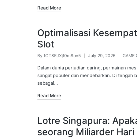
Read More
Optimalisasi Kesempa
Slot
By
fOT8EJXjf0m8ov5
July 29, 2026
GAME 
Posted
Posted
by
in
Dalam dunia perjudian daring, permainan mesi
sangat populer dan mendebarkan. Di tengah be
sebagai…
Read More
Lotre Singapura: Apa
seorang Miliarder Hari 