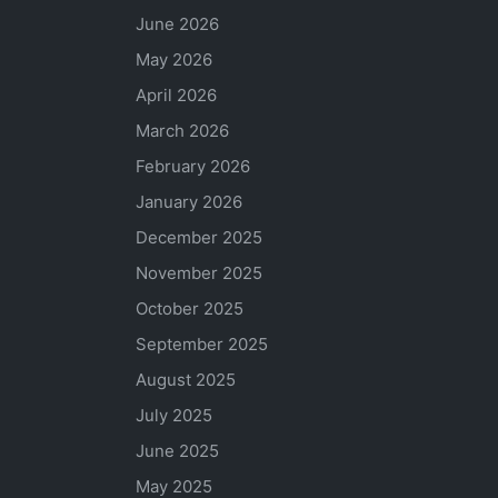
June 2026
May 2026
April 2026
March 2026
February 2026
January 2026
December 2025
November 2025
October 2025
September 2025
August 2025
July 2025
June 2025
May 2025