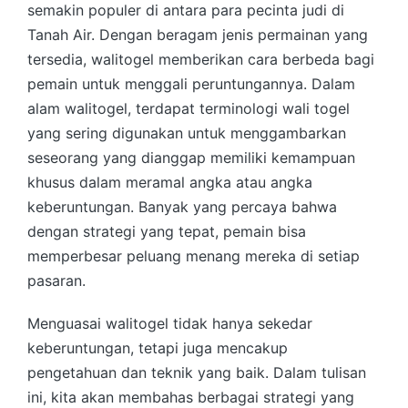
semakin populer di antara para pecinta judi di
Tanah Air. Dengan beragam jenis permainan yang
tersedia, walitogel memberikan cara berbeda bagi
pemain untuk menggali peruntungannya. Dalam
alam walitogel, terdapat terminologi wali togel
yang sering digunakan untuk menggambarkan
seseorang yang dianggap memiliki kemampuan
khusus dalam meramal angka atau angka
keberuntungan. Banyak yang percaya bahwa
dengan strategi yang tepat, pemain bisa
memperbesar peluang menang mereka di setiap
pasaran.
Menguasai walitogel tidak hanya sekedar
keberuntungan, tetapi juga mencakup
pengetahuan dan teknik yang baik. Dalam tulisan
ini, kita akan membahas berbagai strategi yang