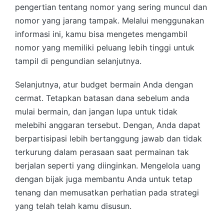
pengertian tentang nomor yang sering muncul dan
nomor yang jarang tampak. Melalui menggunakan
informasi ini, kamu bisa mengetes mengambil
nomor yang memiliki peluang lebih tinggi untuk
tampil di pengundian selanjutnya.
Selanjutnya, atur budget bermain Anda dengan
cermat. Tetapkan batasan dana sebelum anda
mulai bermain, dan jangan lupa untuk tidak
melebihi anggaran tersebut. Dengan, Anda dapat
berpartisipasi lebih bertanggung jawab dan tidak
terkurung dalam perasaan saat permainan tak
berjalan seperti yang diinginkan. Mengelola uang
dengan bijak juga membantu Anda untuk tetap
tenang dan memusatkan perhatian pada strategi
yang telah telah kamu disusun.