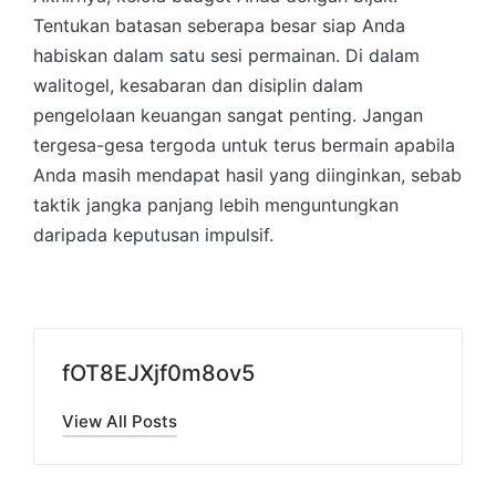
Tentukan batasan seberapa besar siap Anda
habiskan dalam satu sesi permainan. Di dalam
walitogel, kesabaran dan disiplin dalam
pengelolaan keuangan sangat penting. Jangan
tergesa-gesa tergoda untuk terus bermain apabila
Anda masih mendapat hasil yang diinginkan, sebab
taktik jangka panjang lebih menguntungkan
daripada keputusan impulsif.
fOT8EJXjf0m8ov5
View All Posts