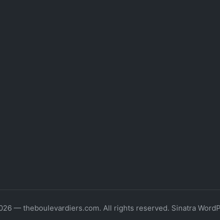
026 — theboulevardiers.com. All rights reserved.
Sinatra Word