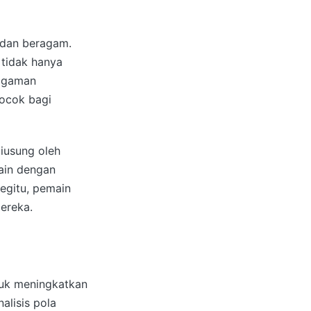
 dan beragam.
 tidak hanya
ragaman
cocok bagi
iusung oleh
main dengan
egitu, pemain
ereka.
tuk meningkatkan
lisis pola