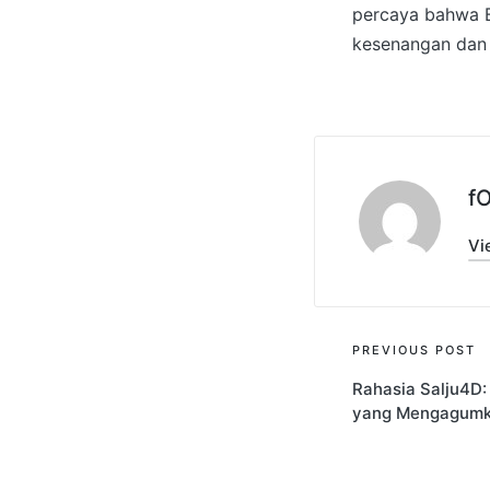
percaya bahwa B
kesenangan dan
f
Vi
Post
PREVIOUS POST
Rahasia Salju4D:
navigati
yang Mengagum