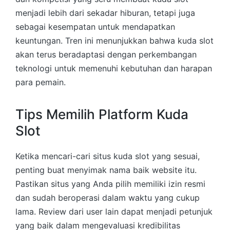
menjadi lebih dari sekadar hiburan, tetapi juga
sebagai kesempatan untuk mendapatkan
keuntungan. Tren ini menunjukkan bahwa kuda slot
akan terus beradaptasi dengan perkembangan
teknologi untuk memenuhi kebutuhan dan harapan
para pemain.
Tips Memilih Platform Kuda
Slot
Ketika mencari-cari situs kuda slot yang sesuai,
penting buat menyimak nama baik website itu.
Pastikan situs yang Anda pilih memiliki izin resmi
dan sudah beroperasi dalam waktu yang cukup
lama. Review dari user lain dapat menjadi petunjuk
yang baik dalam mengevaluasi kredibilitas