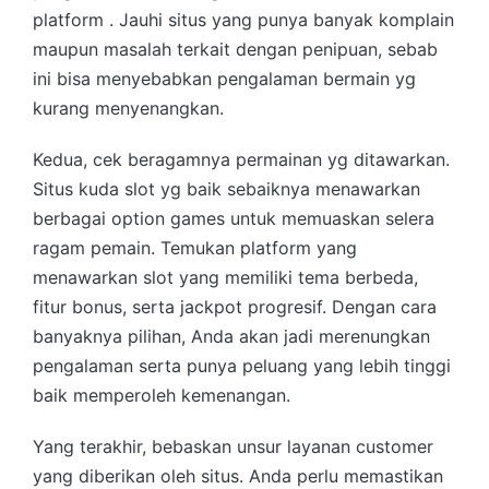
platform . Jauhi situs yang punya banyak komplain
maupun masalah terkait dengan penipuan, sebab
ini bisa menyebabkan pengalaman bermain yg
kurang menyenangkan.
Kedua, cek beragamnya permainan yg ditawarkan.
Situs kuda slot yg baik sebaiknya menawarkan
berbagai option games untuk memuaskan selera
ragam pemain. Temukan platform yang
menawarkan slot yang memiliki tema berbeda,
fitur bonus, serta jackpot progresif. Dengan cara
banyaknya pilihan, Anda akan jadi merenungkan
pengalaman serta punya peluang yang lebih tinggi
baik memperoleh kemenangan.
Yang terakhir, bebaskan unsur layanan customer
yang diberikan oleh situs. Anda perlu memastikan