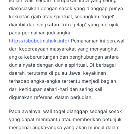
Istilah ‘wali’ sendiri merupakan kata yang sering
diasosiasikan dengan sosok yang dianggap punya
kekuatan gaib atau spiritual, sedangkan ‘togel’
diambil dari singkatan ‘toto gelap’, yang merujuk
pada permainan judi angka.
https://sbobetmuhoki.info/
Pemahaman ini berawal
dari kepercayaan masyarakat yang menyangkut
angka keberuntungan dan penghubungan antara
dunia nyata dengan dunia spiritual. Di berbagai
daerah, terutama di pulau Jawa, keyakinan
terhadap angka-angka tertentu menjadi bagian
dari kehidupan sehari-hari dan sering kali
digunakan referensi dalam perjudian.
Pada awalnya, wali togel dianggap sebagai sosok
yang dapat membantu atau memberikan petunjuk
mengenai angka-angka yang akan muncul dalam