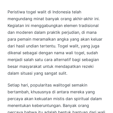
by
Peristiwa togel walit di Indonesia telah
mengundang minat banyak orang akhir-akhir ini.
Kegiatan ini menggabungkan elemen tradisional
dan moderen dalam praktik perjudian, di mana
para pemain meramalkan angka yang akan keluar
dari hasil undian tertentu. Togel walit, yang juga
dikenal sebagai dengan nama wali togel, sudah
menjadi salah satu cara alternatif bagi sebagian
besar masyarakat untuk mendapatkan rezeki
dalam situasi yang sangat sulit.
Setiap hari, popularitas walitogel semakin
bertambah, khususnya di antara mereka yang
percaya akan kekuatan mistis dan spiritual dalam
menentukan keberuntungan. Banyak orang
percaya bahwa itu adalah bentuk bantuan dari wali