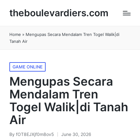
theboulevardiers.com
Home
»
Mengupas Secara Mendalam Tren Togel Walik|di
Tanah Air
Posted
GAME ONLINE
in
Mengupas Secara
Mendalam Tren
Togel Walik|di Tanah
Air
By
fOT8EJXjf0m8ov5
June 30, 2026
Posted