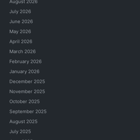
August 2026
July 2026
June 2026
May 2026
April 2026
March 2026
February 2026
January 2026
December 2025
November 2025
October 2025
September 2025
August 2025
July 2025