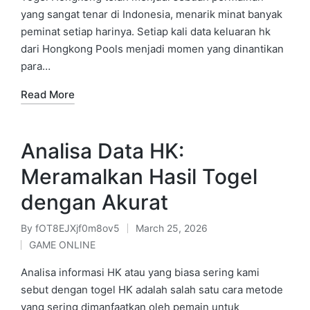
yang sangat tenar di Indonesia, menarik minat banyak
peminat setiap harinya. Setiap kali data keluaran hk
dari Hongkong Pools menjadi momen yang dinantikan
para…
Read More
Analisa Data HK:
Meramalkan Hasil Togel
dengan Akurat
By
fOT8EJXjf0m8ov5
March 25, 2026
Posted
GAME ONLINE
by
Posted
in
Analisa informasi HK atau yang biasa sering kami
sebut dengan togel HK adalah salah satu cara metode
yang sering dimanfaatkan oleh pemain untuk