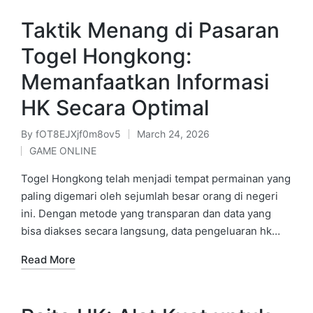
Taktik Menang di Pasaran
Togel Hongkong:
Memanfaatkan Informasi
HK Secara Optimal
By
fOT8EJXjf0m8ov5
March 24, 2026
Posted
GAME ONLINE
by
Posted
in
Togel Hongkong telah menjadi tempat permainan yang
paling digemari oleh sejumlah besar orang di negeri
ini. Dengan metode yang transparan dan data yang
bisa diakses secara langsung, data pengeluaran hk…
Read More