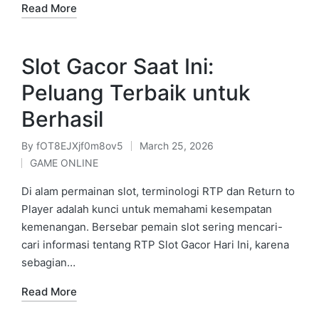
Read More
Slot Gacor Saat Ini:
Peluang Terbaik untuk
Berhasil
By
fOT8EJXjf0m8ov5
March 25, 2026
Posted
GAME ONLINE
by
Posted
in
Di alam permainan slot, terminologi RTP dan Return to
Player adalah kunci untuk memahami kesempatan
kemenangan. Bersebar pemain slot sering mencari-
cari informasi tentang RTP Slot Gacor Hari Ini, karena
sebagian…
Read More