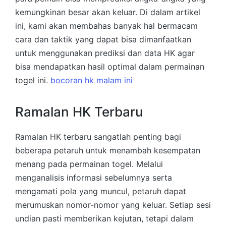
kemungkinan besar akan keluar. Di dalam artikel
ini, kami akan membahas banyak hal bermacam
cara dan taktik yang dapat bisa dimanfaatkan
untuk menggunakan prediksi dan data HK agar
bisa mendapatkan hasil optimal dalam permainan
togel ini.
bocoran hk malam ini
Ramalan HK Terbaru
Ramalan HK terbaru sangatlah penting bagi
beberapa petaruh untuk menambah kesempatan
menang pada permainan togel. Melalui
menganalisis informasi sebelumnya serta
mengamati pola yang muncul, petaruh dapat
merumuskan nomor-nomor yang keluar. Setiap sesi
undian pasti memberikan kejutan, tetapi dalam