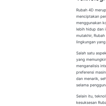
Rubah 4D merupa
menciptakan pen
menggunakan kom
lebih hidup dan
mutakhir, Rubah
lingkungan yang 
Salah satu aspe
yang memungkin
menganalisis in
preferensi masi
dan menarik, seh
selama penggun
Selain itu, tekn
kesuksesan Rub