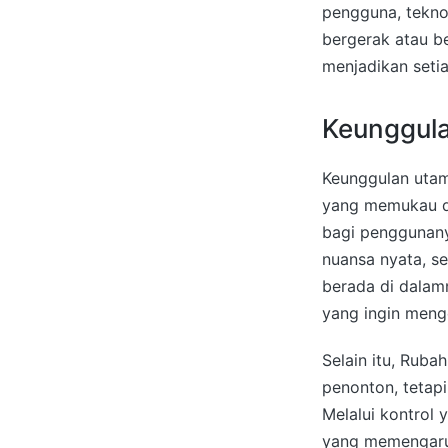
pengguna, teknol
bergerak atau b
menjadikan setia
Keunggul
Keunggulan utam
yang memukau da
bagi penggunany
nuansa nyata, s
berada di dalamn
yang ingin menge
Selain itu, Ruba
penonton, tetapi
Melalui kontrol 
yang memengaruh