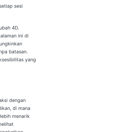
setiap sesi
Rubah 4D.
laman ini di
mungkinkan
npa batasan.
sesibilitas yang
aksi dengan
ikan, di mana
lebih menarik
elihat