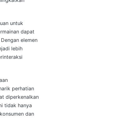
ningkatkan
puan untuk
ermainan dapat
. Dengan elemen
adi lebih
rinteraksi
haan
arik perhatian
at diperkenalkan
ni tidak hanya
a konsumen dan