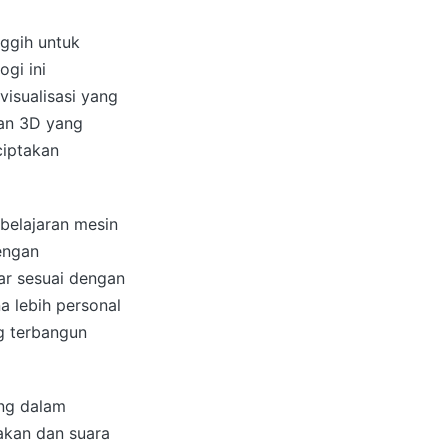
ggih untuk
gi ini
isualisasi yang
lan 3D yang
ciptakan
belajaran mesin
engan
ar sesuai dengan
a lebih personal
ng terbangun
ing dalam
kan dan suara