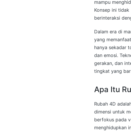
mampu menghidupk
Konsep ini tidak
berinteraksi deng
Dalam era di ma
yang memanfaatk
hanya sekadar t
dan emosi. Tekn
gerakan, dan in
tingkat yang bar
Apa Itu R
Rubah 4D adalah
dimensi untuk m
berfokus pada vi
menghidupkan im