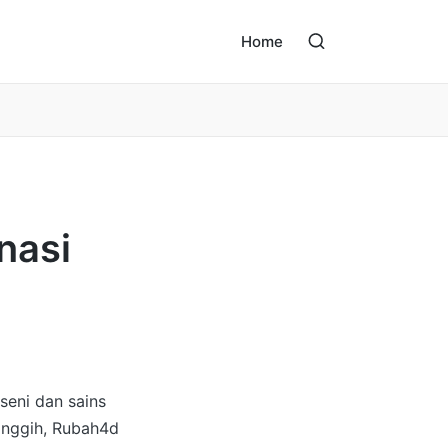
Home
nasi
seni dan sains
anggih, Rubah4d