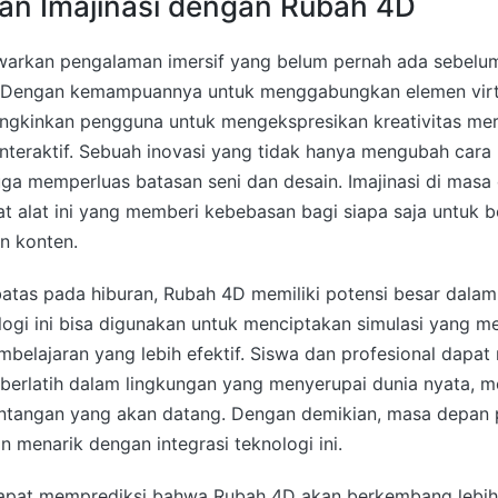
n Imajinasi dengan Rubah 4D
arkan pengalaman imersif yang belum pernah ada sebelu
. Dengan kemampuannya untuk menggabungkan elemen virtu
gkinkan pengguna untuk mengekspresikan kreativitas me
interaktif. Sebuah inovasi yang tidak hanya mengubah cara 
juga memperluas batasan seni dan desain. Imajinasi di mas
at alat ini yang memberi kebebasan bagi siapa saja untuk b
n konten.
batas pada hiburan, Rubah 4D memiliki potensi besar dala
logi ini bisa digunakan untuk menciptakan simulasi yang me
embelajaran yang lebih efektif. Siswa dan profesional dap
berlatih dalam lingkungan yang menyerupai dunia nyata, 
ntangan yang akan datang. Dengan demikian, masa depan 
 menarik dengan integrasi teknologi ini.
dapat memprediksi bahwa Rubah 4D akan berkembang lebih 