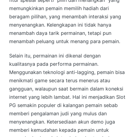
fitur spesial seperti "pilih dan menangkan" yang
memungkinkan pemain memilih hadiah dari
beragam pilihan, yang menambah interaksi yang
menyenangkan. Kelengkapan ini tidak hanya
menambah daya tarik permainan, tetapi pun
menambah peluang untuk menang para pemain.
Selain itu, permainan ini dikenal dengan
kualitasnya pada performa permainan.
Menggunakan teknologi anti-lagging, pemain bisa
menikmati game secara terus menerus atau
gangguan, walaupun saat bermain dalam koneksi
internet yang lebih lambat. Hal ini menjadikan Slot
PG semakin populer di kalangan pemain sebab
memberi pengalaman judi yang mulus dan
menyenangkan. Ketersediaan akun demo juga
memberi kemudahan kepada pemain untuk