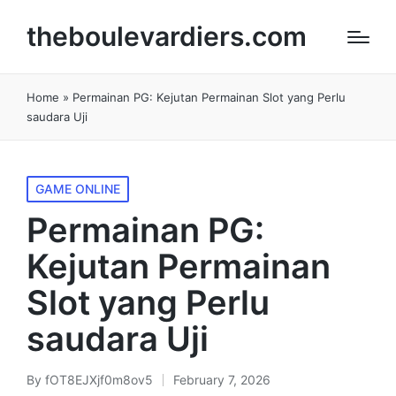
theboulevardiers.com
Home
»
Permainan PG: Kejutan Permainan Slot yang Perlu
saudara Uji
Posted
GAME ONLINE
in
Permainan PG:
Kejutan Permainan
Slot yang Perlu
saudara Uji
By
fOT8EJXjf0m8ov5
February 7, 2026
Posted