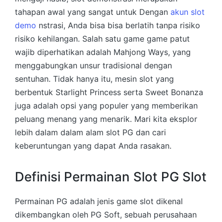
tahapan awal yang sangat untuk Dengan
akun slot
demo
nstrasi, Anda bisa bisa berlatih tanpa risiko
risiko kehilangan. Salah satu game game patut
wajib diperhatikan adalah Mahjong Ways, yang
menggabungkan unsur tradisional dengan
sentuhan. Tidak hanya itu, mesin slot yang
berbentuk Starlight Princess serta Sweet Bonanza
juga adalah opsi yang populer yang memberikan
peluang menang yang menarik. Mari kita eksplor
lebih dalam dalam alam slot PG dan cari
keberuntungan yang dapat Anda rasakan.
Definisi Permainan Slot PG Slot
Permainan PG adalah jenis game slot dikenal
dikembangkan oleh PG Soft, sebuah perusahaan