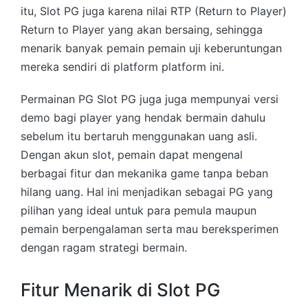
itu, Slot PG juga karena nilai RTP (Return to Player)
Return to Player yang akan bersaing, sehingga
menarik banyak pemain pemain uji keberuntungan
mereka sendiri di platform platform ini.
Permainan PG Slot PG juga juga mempunyai versi
demo bagi player yang hendak bermain dahulu
sebelum itu bertaruh menggunakan uang asli.
Dengan akun slot, pemain dapat mengenal
berbagai fitur dan mekanika game tanpa beban
hilang uang. Hal ini menjadikan sebagai PG yang
pilihan yang ideal untuk para pemula maupun
pemain berpengalaman serta mau bereksperimen
dengan ragam strategi bermain.
Fitur Menarik di Slot PG