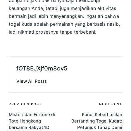
dengan bijak tidak hanya saja melindungi
keuangan Anda, tetapi juga menjadikan aktivitas
bermain jadi lebih menyenangkan. Ingatlah bahwa
togel kuda adalah permainan yang berbasis nasib,
jadi nikmati prosesnya tanpa terbebani.
fOT8EJXjf0m8ov5
View All Posts
Post
PREVIOUS POST
NEXT POST
Misteri dan Fortune di
Kunci Keberhasilan
navigation
Toto Hongkong
Bertanding Togel Kudat:
bersama Rakyat4D
Petunjuk Tahap Demi