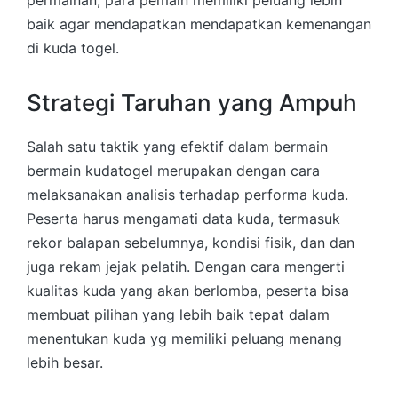
baik agar mendapatkan mendapatkan kemenangan
di kuda togel.
Strategi Taruhan yang Ampuh
Salah satu taktik yang efektif dalam bermain
bermain kudatogel merupakan dengan cara
melaksanakan analisis terhadap performa kuda.
Peserta harus mengamati data kuda, termasuk
rekor balapan sebelumnya, kondisi fisik, dan dan
juga rekam jejak pelatih. Dengan cara mengerti
kualitas kuda yang akan berlomba, peserta bisa
membuat pilihan yang lebih baik tepat dalam
menentukan kuda yg memiliki peluang menang
lebih besar.