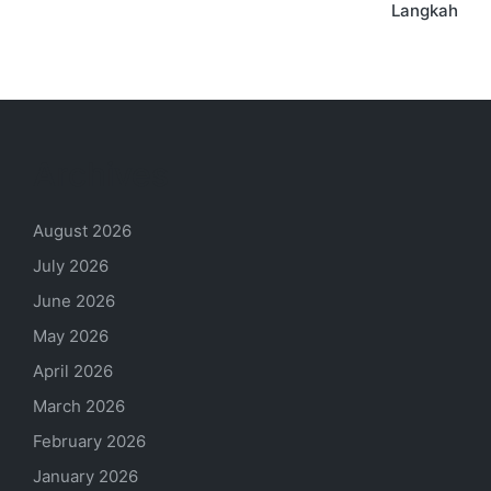
Langkah
Archives
August 2026
July 2026
June 2026
May 2026
April 2026
March 2026
February 2026
January 2026