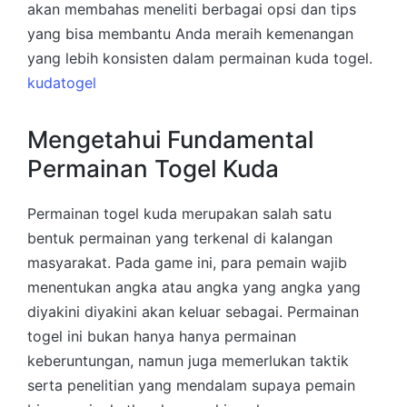
akan membahas meneliti berbagai opsi dan tips
yang bisa membantu Anda meraih kemenangan
yang lebih konsisten dalam permainan kuda togel.
kudatogel
Mengetahui Fundamental
Permainan Togel Kuda
Permainan togel kuda merupakan salah satu
bentuk permainan yang terkenal di kalangan
masyarakat. Pada game ini, para pemain wajib
menentukan angka atau angka yang angka yang
diyakini diyakini akan keluar sebagai. Permainan
togel ini bukan hanya hanya permainan
keberuntungan, namun juga memerlukan taktik
serta penelitian yang mendalam supaya pemain