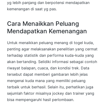
yg lebih panjang dan berpotensi mendapatkan
kemenangan di saat yg pas.
Cara Menaikkan Peluang
Mendapatkan Kemenangan
Untuk menaikkan peluang menang di togel kuda,
penting agar melaksanakan penelitian yang cermat
terhadap statistik dan performa kuda-kuda yang
akan bertanding. Selidiki informasi sebagai contoh
riwayat balapan, cuaca, dan kondisi trek. Data
tersebut dapat memberi gambaran lebih jelas
mengenai kuda mana yang memiliki peluang
terbaik untuk berhasil. Selain itu, perhatikan juga
sejumlah faktor misalnya jockey dan trainer yang
bisa mempengaruhi hasil perlombaan.