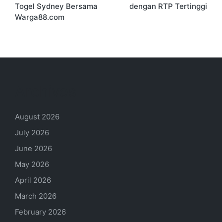
Togel Sydney Bersama
dengan RTP Tertinggi
Warga88.com
Archives
August 2026
July 2026
June 2026
May 2026
April 2026
March 2026
February 2026