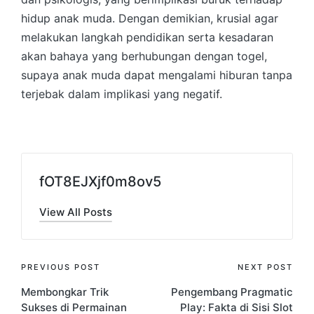
hidup anak muda. Dengan demikian, krusial agar
melakukan langkah pendidikan serta kesadaran
akan bahaya yang berhubungan dengan togel,
supaya anak muda dapat mengalami hiburan tanpa
terjebak dalam implikasi yang negatif.
fOT8EJXjf0m8ov5
View All Posts
Post
PREVIOUS POST
NEXT POST
Membongkar Trik
Pengembang Pragmatic
navigation
Sukses di Permainan
Play: Fakta di Sisi Slot