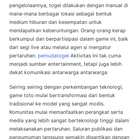
pengelolaannya, togel dilakukan dengan manual di
mana-mana berbagai lokasi sebagai bentuk
medium hiburan dan kesempatan untuk
mendapatkan keberuntungan. Orang-orang kerap
berkumpul dan berpartisipasi dalam game ini, baik
dari segi live atau melalui agen si mengatur
pertaruhan.
pemudatogel
Aktivitas ini tak cuma
menjadi sumber entertainment, tetapi juga lebih
dekat komunikasi antarwarga antarwarga.
Seiring seiring dengan perkembangan teknologi,
game toto mulai bertransformasi dari bentuk
tradisional ke model yang sangat modis.
Komunitas mulai memanfaatkan perangkat serta
media yang lebih sangat berteknologi tinggi dalam
melaksanakan pertaruhan. Saluran publikasi dan
pengumuman langsung semakin digantikan dengan