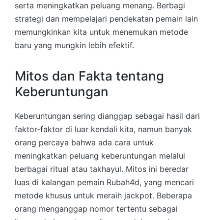
serta meningkatkan peluang menang. Berbagi
strategi dan mempelajari pendekatan pemain lain
memungkinkan kita untuk menemukan metode
baru yang mungkin lebih efektif.
Mitos dan Fakta tentang
Keberuntungan
Keberuntungan sering dianggap sebagai hasil dari
faktor-faktor di luar kendali kita, namun banyak
orang percaya bahwa ada cara untuk
meningkatkan peluang keberuntungan melalui
berbagai ritual atau takhayul. Mitos ini beredar
luas di kalangan pemain Rubah4d, yang mencari
metode khusus untuk meraih jackpot. Beberapa
orang menganggap nomor tertentu sebagai