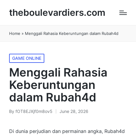
theboulevardiers.com
Home
»
Menggali Rahasia Keberuntungan dalam Rubah4d
Posted
GAME ONLINE
in
Menggali Rahasia
Keberuntungan
dalam Rubah4d
By
fOT8EJXjf0m8ov5
June 28, 2026
Posted
by
Di dunia perjudian dan permainan angka, Rubah4d