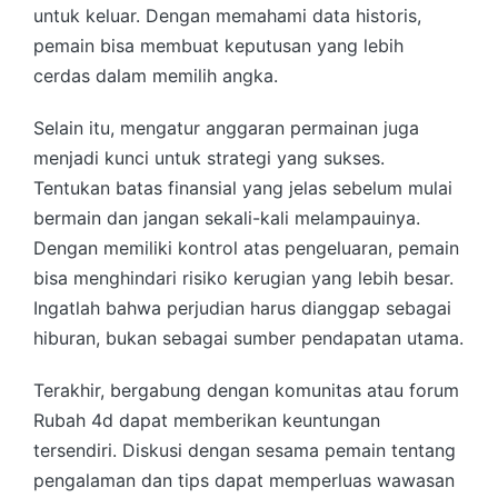
untuk keluar. Dengan memahami data historis,
pemain bisa membuat keputusan yang lebih
cerdas dalam memilih angka.
Selain itu, mengatur anggaran permainan juga
menjadi kunci untuk strategi yang sukses.
Tentukan batas finansial yang jelas sebelum mulai
bermain dan jangan sekali-kali melampauinya.
Dengan memiliki kontrol atas pengeluaran, pemain
bisa menghindari risiko kerugian yang lebih besar.
Ingatlah bahwa perjudian harus dianggap sebagai
hiburan, bukan sebagai sumber pendapatan utama.
Terakhir, bergabung dengan komunitas atau forum
Rubah 4d dapat memberikan keuntungan
tersendiri. Diskusi dengan sesama pemain tentang
pengalaman dan tips dapat memperluas wawasan