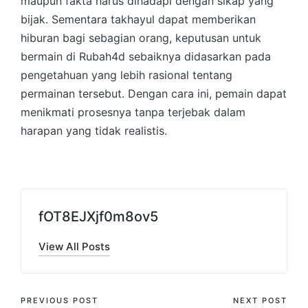
maupun fakta harus dihadapi dengan sikap yang
bijak. Sementara takhayul dapat memberikan
hiburan bagi sebagian orang, keputusan untuk
bermain di Rubah4d sebaiknya didasarkan pada
pengetahuan yang lebih rasional tentang
permainan tersebut. Dengan cara ini, pemain dapat
menikmati prosesnya tanpa terjebak dalam
harapan yang tidak realistis.
fOT8EJXjf0m8ov5
View All Posts
Post
PREVIOUS POST
NEXT POST