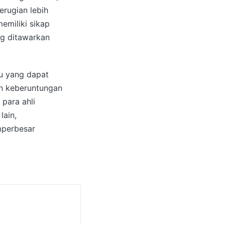
erugian lebih
emiliki sikap
ng ditawarkan
u yang dapat
n keberuntungan
 para ahli
lain,
mperbesar