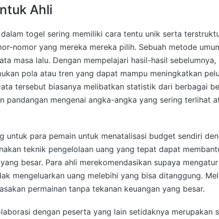
ntuk Ahli
dalam togel sering memiliki cara tentu unik serta terstrukt
or-nomor yang mereka mereka pilih. Sebuah metode umu
data masa lalu. Dengan mempelajari hasil-hasil sebelumnya,
ukan pola atau tren yang dapat mampu meningkatkan pel
ta tersebut biasanya melibatkan statistik dari berbagai b
 pandangan mengenai angka-angka yang sering terlihat at
ing untuk para pemain untuk menatalisasi budget sendiri d
akan teknik pengelolaan uang yang tepat dapat membant
n yang besar. Para ahli merekomendasikan supaya mengatur
ak mengeluarkan uang melebihi yang bisa ditanggung. Melal
asakan permainan tanpa tekanan keuangan yang besar.
olaborasi dengan peserta yang lain setidaknya merupakan s