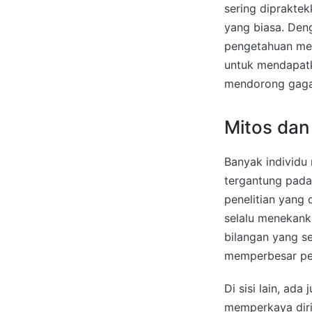
sering dipraktek
yang biasa. Den
pengetahuan me
untuk mendapatka
mendorong gagas
Mitos dan
Banyak individu
tergantung pada
penelitian yang
selalu menekank
bilangan yang s
memperbesar pe
Di sisi lain, a
memperkaya diri