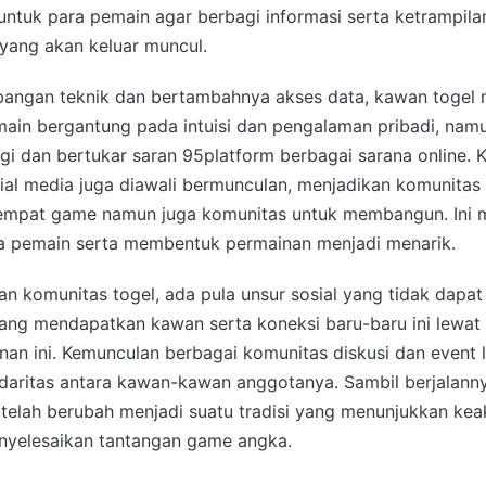
untuk para pemain agar berbagi informasi serta ketrampil
ang akan keluar muncul.
ngan teknik dan bertambahnya akses data, kawan togel m
ain bergantung pada intuisi dan pengalaman pribadi, namun
agi dan bertukar saran 95platform berbagai sarana online.
ial media juga diawali bermunculan, menjadikan komunitas
tempat game namun juga komunitas untuk membangun. Ini
 pemain serta membentuk permainan menjadi menarik.
an komunitas togel, ada pula unsur sosial yang tidak dapat
rang mendapatkan kawan serta koneksi baru-baru ini lewat
an ini. Kemunculan berbagai komunitas diskusi dan event l
daritas antara kawan-kawan anggotanya. Sambil berjalann
 telah berubah menjadi suatu tradisi yang menunjukkan ke
nyelesaikan tantangan game angka.