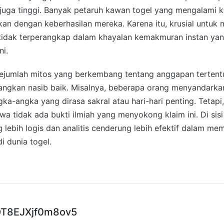
juga tinggi. Banyak petaruh kawan togel yang mengalami k
an dengan keberhasilan mereka. Karena itu, krusial untuk m
tidak terperangkap dalam khayalan kemakmuran instan ya
ni.
sejumlah mitos yang berkembang tentang anggapan tertent
ngkan nasib baik. Misalnya, beberapa orang menyandarka
a-angka yang dirasa sakral atau hari-hari penting. Tetapi,
 tidak ada bukti ilmiah yang menyokong klaim ini. Di sisi 
lebih logis dan analitis cenderung lebih efektif dalam me
i dunia togel.
OT8EJXjf0m8ov5