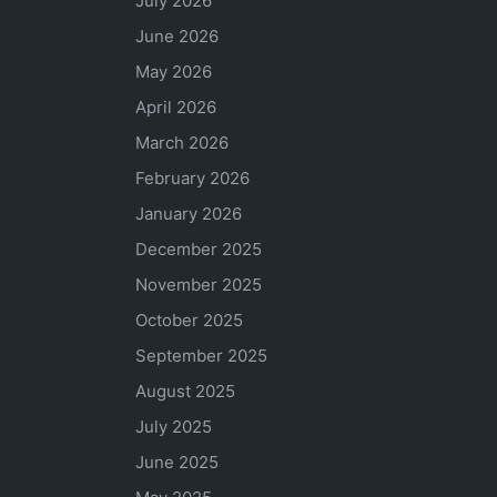
July 2026
June 2026
May 2026
April 2026
March 2026
February 2026
January 2026
December 2025
November 2025
October 2025
September 2025
August 2025
July 2025
June 2025