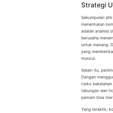
Strategi U
Sekumpulan ahli 
menentukan nom
adalah analisis 
berusaha menem
untuk menang. Da
yang memberikan
muncul.
Selain itu, pent
Dengan menggun
risiko kekalaha
tabungan dan tid
pemain bisa mer
Yang terakhir, k