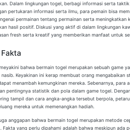
kan. Dalam lingkungan togel, berbagi informasi serta takti
gan pertukaran informasi serta ilmu, para pemain bisa mem
ngenai permainan tentang permainan serta meningkatkan
n hasil positif. Diskusi yang aktif di dalam lingkungan ka
an fresh serta kreatif yang memberikan manfaat untuk set
 Fakta
 meyakini bahwa bermain togel merupakan sebuah game ya
 nasib. Keyakinan ini kerap membuat orang mengabaikan st
 dapat menambah kemungkinan mereka. Sebenarnya, para ah
an pentingnya statistik dan pola dalam game togel. Deng
ering tampil dan cara angka-angka tersebut berpola, petar
luang mereka untuk memenangkan hadiah.
da juga anggapan bahwa bermain togel merupakan metode ce
. Fakta yang perlu dipahami adalah bahwa meskipun ada pe