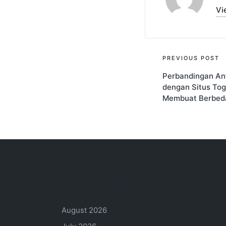
Vi
Post
PREVIOUS POST
Perbandingan An
navigati
dengan Situs Tog
Membuat Berbed
Archives
August 2026