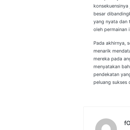
konsekuensinya 
besar dibandingk
yang nyata dan 
oleh permainan i
Pada akhirnya, 
menarik mendata
mereka pada angk
menyatakan bahwa
pendekatan yang 
peluang sukses d
f