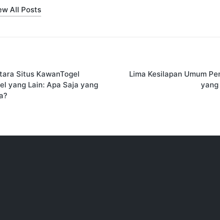
ew All Posts
tara Situs KawanTogel
Lima Kesilapan Umum Pem
on
el yang Lain: Apa Saja yang
yang
a?