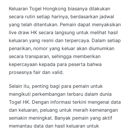
Keluaran Togel Hongkong biasanya dilakukan
secara rutin setiap harinya, berdasarkan jadwal
yang telah ditentukan. Pemain dapat menyaksikan
live draw HK secara langsung untuk melihat hasil
keluaran yang resmi dan terpercaya. Dalam setiap
penarikan, nomor yang keluar akan diumumkan
secara transparan, sehingga memberikan
kepercayaan kepada para peserta bahwa
prosesnya fair dan valid.
Selain itu, penting bagi para pemain untuk
mengikuti perkembangan terbaru dalam dunia
Togel HK. Dengan informasi terkini mengenai data
dan keluaran, peluang untuk meraih kemenangan
semakin meningkat. Banyak pemain yang aktif
memantau data dan hasil keluaran untuk