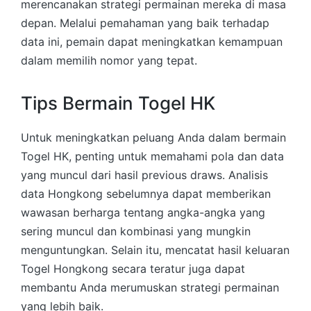
merencanakan strategi permainan mereka di masa
depan. Melalui pemahaman yang baik terhadap
data ini, pemain dapat meningkatkan kemampuan
dalam memilih nomor yang tepat.
Tips Bermain Togel HK
Untuk meningkatkan peluang Anda dalam bermain
Togel HK, penting untuk memahami pola dan data
yang muncul dari hasil previous draws. Analisis
data Hongkong sebelumnya dapat memberikan
wawasan berharga tentang angka-angka yang
sering muncul dan kombinasi yang mungkin
menguntungkan. Selain itu, mencatat hasil keluaran
Togel Hongkong secara teratur juga dapat
membantu Anda merumuskan strategi permainan
yang lebih baik.