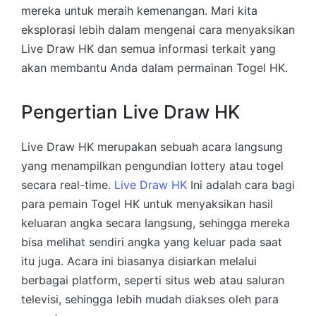
mereka untuk meraih kemenangan. Mari kita
eksplorasi lebih dalam mengenai cara menyaksikan
Live Draw HK dan semua informasi terkait yang
akan membantu Anda dalam permainan Togel HK.
Pengertian Live Draw HK
Live Draw HK merupakan sebuah acara langsung
yang menampilkan pengundian lottery atau togel
secara real-time.
Live Draw HK
Ini adalah cara bagi
para pemain Togel HK untuk menyaksikan hasil
keluaran angka secara langsung, sehingga mereka
bisa melihat sendiri angka yang keluar pada saat
itu juga. Acara ini biasanya disiarkan melalui
berbagai platform, seperti situs web atau saluran
televisi, sehingga lebih mudah diakses oleh para