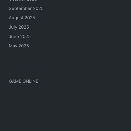
September 2025
August 2025
July 2025
June 2025
May 2025
Categories
GAME ONLINE