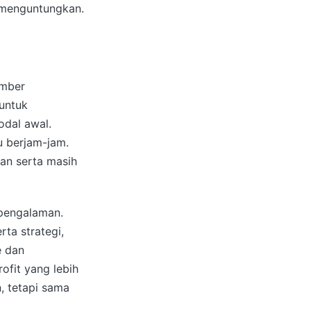
 menguntungkan.
umber
untuk
odal awal.
u berjam-jam.
an serta masih
 pengalaman.
ta strategi,
e dan
ofit yang lebih
n, tetapi sama