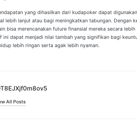
pendapatan yang dihasilkan dari kudapoker dapat digunaka
 lebih lanjut atau bagi meningkatkan tabungan. Dengan 
in bisa merencanakan future finansial mereka secara lebih 
 ini dapat menjadi nilai tambah yang signifikan bagi keun
idup lebih ringan serta agak lebih nyaman.
OT8EJXjf0m8ov5
ew All Posts