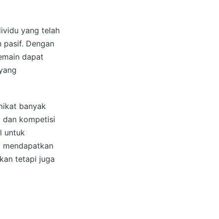
ividu yang telah
 pasif. Dengan
pemain dapat
 yang
mikat banyak
 dan kompetisi
l untuk
ng mendapatkan
an tetapi juga