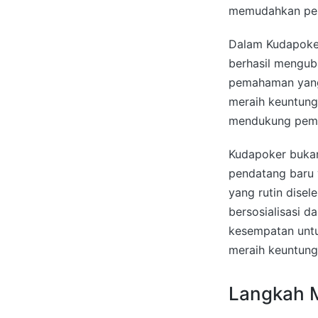
memudahkan pem
Dalam Kudapoker
berhasil mengub
pemahaman yang 
meraih keuntung
mendukung pema
Kudapoker bukan
pendatang baru 
yang rutin dise
bersosialisasi 
kesempatan untu
meraih keuntunga
Langkah 