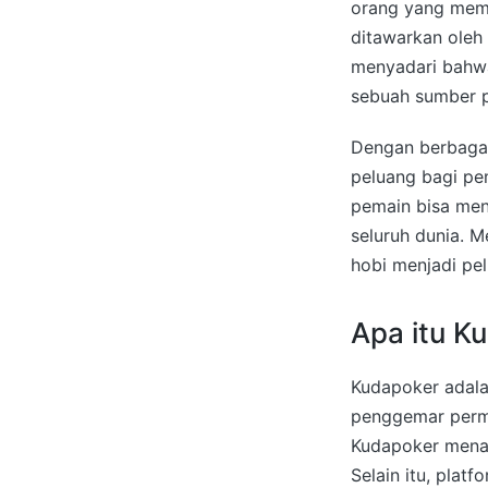
orang yang memu
ditawarkan oleh
menyadari bahwa
sebuah sumber p
Dengan berbagai
peluang bagi pe
pemain bisa meng
seluruh dunia. M
hobi menjadi p
Apa itu K
Kudapoker adala
penggemar permai
Kudapoker mena
Selain itu, plat