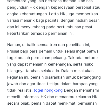
sementara yang lain berusaha memadukan hasil
pengundian HK dengan kepercayaan personal atau
angka keberuntungan. Lotto HK juga memberikan
variasi menarik bagi pecinta, dengan hadiah besar,
dan ini menyumbang pada pertumbuhan pesat
ketertarikan terhadap permainan ini.
Namun, di balik semua tren dan penelitian ini,
krusial bagi para pemain untuk selalu ingat bahwa
togel adalah permainan peluang. Tak ada metode
yang dapat menjamin kemenangan, serta risiko
hilangnya taruhan selalu ada. Dalam melakukan
kegiatan ini, pemain disarankan untuk bertanggung
jawab dan agar tidak tertipu dalam harapan yang
tidak realistis.
togel hongkong
Dengan memahami
meneliti informasi HK dan memantau keluaran HK
secara bijak, pemain dapat menikmati permainan