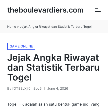
theboulevardiers.com
Home
»
Jejak Angka Riwayat dan Statistik Terbaru Togel
Posted
GAME ONLINE
in
Jejak Angka Riwayat
dan Statistik Terbaru
Togel
By
fOT8EJXjf0m8ov5
June 4, 2026
Posted
by
Togel HK adalah salah satu bentuk game judi yang