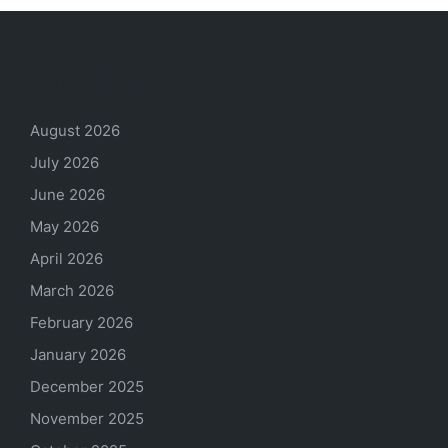
Archives
August 2026
July 2026
June 2026
May 2026
April 2026
March 2026
February 2026
January 2026
December 2025
November 2025