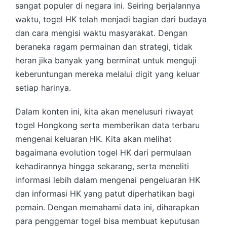
sangat populer di negara ini. Seiring berjalannya
waktu, togel HK telah menjadi bagian dari budaya
dan cara mengisi waktu masyarakat. Dengan
beraneka ragam permainan dan strategi, tidak
heran jika banyak yang berminat untuk menguji
keberuntungan mereka melalui digit yang keluar
setiap harinya.
Dalam konten ini, kita akan menelusuri riwayat
togel Hongkong serta memberikan data terbaru
mengenai keluaran HK. Kita akan melihat
bagaimana evolution togel HK dari permulaan
kehadirannya hingga sekarang, serta meneliti
informasi lebih dalam mengenai pengeluaran HK
dan informasi HK yang patut diperhatikan bagi
pemain. Dengan memahami data ini, diharapkan
para penggemar togel bisa membuat keputusan