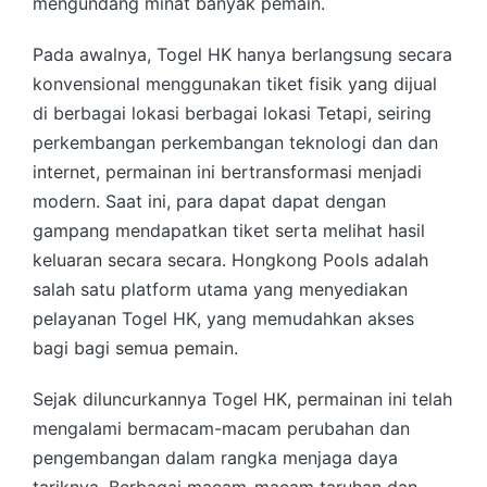
mengundang minat banyak pemain.
Pada awalnya, Togel HK hanya berlangsung secara
konvensional menggunakan tiket fisik yang dijual
di berbagai lokasi berbagai lokasi Tetapi, seiring
perkembangan perkembangan teknologi dan dan
internet, permainan ini bertransformasi menjadi
modern. Saat ini, para dapat dapat dengan
gampang mendapatkan tiket serta melihat hasil
keluaran secara secara. Hongkong Pools adalah
salah satu platform utama yang menyediakan
pelayanan Togel HK, yang memudahkan akses
bagi bagi semua pemain.
Sejak diluncurkannya Togel HK, permainan ini telah
mengalami bermacam-macam perubahan dan
pengembangan dalam rangka menjaga daya
tariknya. Berbagai macam-macam taruhan dan