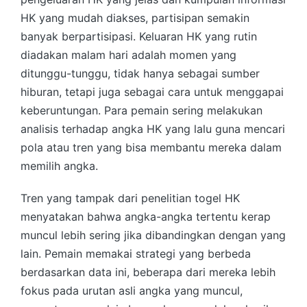
HK yang mudah diakses, partisipan semakin
banyak berpartisipasi. Keluaran HK yang rutin
diadakan malam hari adalah momen yang
ditunggu-tunggu, tidak hanya sebagai sumber
hiburan, tetapi juga sebagai cara untuk menggapai
keberuntungan. Para pemain sering melakukan
analisis terhadap angka HK yang lalu guna mencari
pola atau tren yang bisa membantu mereka dalam
memilih angka.
Tren yang tampak dari penelitian togel HK
menyatakan bahwa angka-angka tertentu kerap
muncul lebih sering jika dibandingkan dengan yang
lain. Pemain memakai strategi yang berbeda
berdasarkan data ini, beberapa dari mereka lebih
fokus pada urutan asli angka yang muncul,