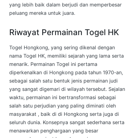
yang lebih baik dalam berjudi dan memperbesar
peluang mereka untuk juara.
Riwayat Permainan Togel HK
Togel Hongkong, yang sering dikenal dengan
nama Togel HK, memiliki sejarah yang lama serta
menarik. Permainan Togel ini pertama
diperkenalkan di Hongkong pada tahun 1970-an,
sebagai salah satu bentuk jenis permainan judi
yang sangat digemari di wilayah tersebut. Sejalan
waktu, permainan ini bertransformasi sebagai
salah satu perjudian yang paling diminati oleh
masyarakat , baik di di Hongkong serta juga di
seluruh dunia. Konsepnya sangat sederhana serta
menawarkan penghargaan yang besar