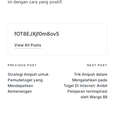
ini dengan cara yang positif.
fOT8EJXjf0m8ov5
View All Posts
Post
PREVIOUS POST
NEXT POST
Strategi Ampuh untuk
Trik Ampuh dalam
navigation
Pemudatogel yang
Mengalahkan pada
Mendapatkan
Togel Di Internet: Ambil
Kemenangan
Pelajaran terinspirasi
oleh Warga 88