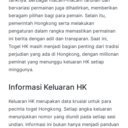
bervariasi permainan juga dihadirkan, memberikan
beragam pilihan bagi para pemain. Selain itu,
pemerintah Hongkong serta melakukan
pengaturan dalam rangka memastikan permainan
ini berita dengan adil dan transparan. Saat ini,
Togel HK masih menjadi bagian penting dari tradisi
perjudian yang ada di Hongkong, dengan millionan
peminat yang menunggu keluaran HK setiap
minggunya.
Informasi Keluaran HK
Keluaran HK merupakan data krusial untuk para
pecinta togel Hongkong. Setiap angka keluaran
menunjukkan nomor yang diundi pada setiap sesi
undian. Informasi ini bukan hanya menjadi panduan