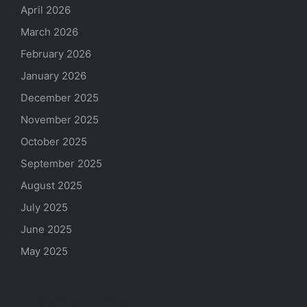
April 2026
March 2026
February 2026
January 2026
December 2025
November 2025
October 2025
September 2025
August 2025
July 2025
June 2025
May 2025
Categories