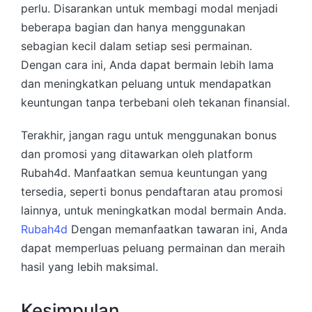
perlu. Disarankan untuk membagi modal menjadi
beberapa bagian dan hanya menggunakan
sebagian kecil dalam setiap sesi permainan.
Dengan cara ini, Anda dapat bermain lebih lama
dan meningkatkan peluang untuk mendapatkan
keuntungan tanpa terbebani oleh tekanan finansial.
Terakhir, jangan ragu untuk menggunakan bonus
dan promosi yang ditawarkan oleh platform
Rubah4d. Manfaatkan semua keuntungan yang
tersedia, seperti bonus pendaftaran atau promosi
lainnya, untuk meningkatkan modal bermain Anda.
Rubah4d
Dengan memanfaatkan tawaran ini, Anda
dapat memperluas peluang permainan dan meraih
hasil yang lebih maksimal.
Kesimpulan