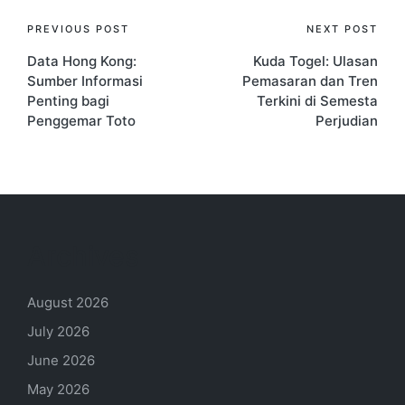
Post
PREVIOUS POST
NEXT POST
Data Hong Kong:
Kuda Togel: Ulasan
navigation
Sumber Informasi
Pemasaran dan Tren
Penting bagi
Terkini di Semesta
Penggemar Toto
Perjudian
Archives
August 2026
July 2026
June 2026
May 2026