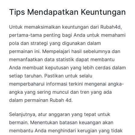
Tips Mendapatkan Keuntungan
Untuk memaksimalkan keuntungan dari Rubah4d,
pertama-tama penting bagi Anda untuk memahami
pola dan strategi yang digunakan dalam
permainan ini. Mempelajari hasil sebelumnya dan
memanfaatkan data statistik dapat membantu
Anda membuat keputusan yang lebih cerdas dalam
setiap taruhan. Pastikan untuk selalu
memperbaharui informasi terkini mengenai angka-
angka yang sering muncul dan tren yang ada
dalam permainan Rubah 4d.
Selanjutnya, atur anggaran yang tepat untuk
bermain. Menentukan batasan keuangan akan
membantu Anda menghindari kerugian yang tidak