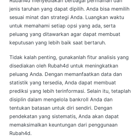
Rubah4d menyediakan berbagai permainan dan
jenis taruhan yang dapat dipilih. Anda bisa memilih
sesuai minat dan strategi Anda. Luangkan waktu
untuk memahami setiap opsi yang ada, serta
peluang yang ditawarkan agar dapat membuat
keputusan yang lebih baik saat bertaruh.
Tidak kalah penting, gunakanlah fitur analisis yang
disediakan oleh Rubah4d untuk meningkatkan
peluang Anda. Dengan memanfaatkan data dan
statistik yang tersedia, Anda dapat membuat
prediksi yang lebih terinformasi. Selain itu, tetaplah
disiplin dalam mengelola bankroll Anda dan
tentukan batasan untuk diri sendiri. Dengan
pendekatan yang sistematis, Anda akan dapat
memaksimalkan keuntungan dari penggunaan
Rubah4d.