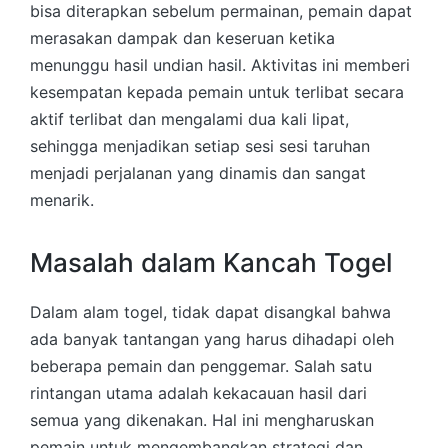
bisa diterapkan sebelum permainan, pemain dapat
merasakan dampak dan keseruan ketika
menunggu hasil undian hasil. Aktivitas ini memberi
kesempatan kepada pemain untuk terlibat secara
aktif terlibat dan mengalami dua kali lipat,
sehingga menjadikan setiap sesi sesi taruhan
menjadi perjalanan yang dinamis dan sangat
menarik.
Masalah dalam Kancah Togel
Dalam alam togel, tidak dapat disangkal bahwa
ada banyak tantangan yang harus dihadapi oleh
beberapa pemain dan penggemar. Salah satu
rintangan utama adalah kekacauan hasil dari
semua yang dikenakan. Hal ini mengharuskan
pemain untuk mengembangkan strategi dan