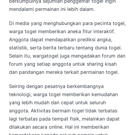
berkumpulnya sejumlah penggemar togel ingin
mendalami permainan ini lebih dalam.
Di media yang menghubungkan para pecinta togel,
warga togel memberikan aneka fitur interaktif.
Anggota dapat mendapatkan prediksi angka,
statistik, serta berita terbaru tentang dunia togel.
Selain itu, wargatogel juga mengadakan forum dan
forum yang setiap anggota untuk sharing kisah
dan pandangan mereka terkait permainan togel.
Seiring dengan pesatnya berkembangnya
teknologi, warga togel memberikan kemudahan
yang lebih mudah dan cepat untuk seluruh
anggota. Aktivitas bermain togel tidak terbatas
lagi terbatas pada tempat fisik, melainkan dapat
dilakukan secara online. Hal ini memberikan
kemerdekaan kepada seluruh pemain untuk