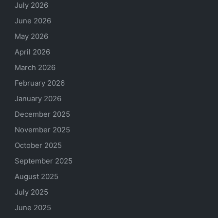
July 2026
June 2026
May 2026
April 2026
March 2026
February 2026
January 2026
December 2025
November 2025
October 2025
September 2025
August 2025
July 2025
June 2025