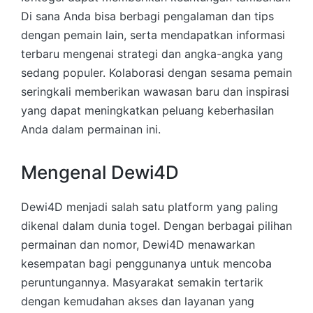
Di sana Anda bisa berbagi pengalaman dan tips
dengan pemain lain, serta mendapatkan informasi
terbaru mengenai strategi dan angka-angka yang
sedang populer. Kolaborasi dengan sesama pemain
seringkali memberikan wawasan baru dan inspirasi
yang dapat meningkatkan peluang keberhasilan
Anda dalam permainan ini.
Mengenal Dewi4D
Dewi4D menjadi salah satu platform yang paling
dikenal dalam dunia togel. Dengan berbagai pilihan
permainan dan nomor, Dewi4D menawarkan
kesempatan bagi penggunanya untuk mencoba
peruntungannya. Masyarakat semakin tertarik
dengan kemudahan akses dan layanan yang