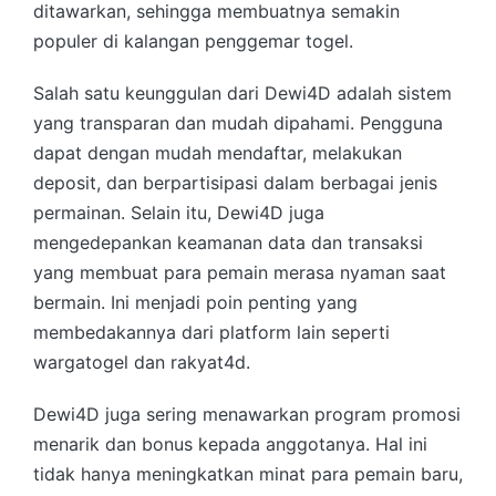
ditawarkan, sehingga membuatnya semakin
populer di kalangan penggemar togel.
Salah satu keunggulan dari Dewi4D adalah sistem
yang transparan dan mudah dipahami. Pengguna
dapat dengan mudah mendaftar, melakukan
deposit, dan berpartisipasi dalam berbagai jenis
permainan. Selain itu, Dewi4D juga
mengedepankan keamanan data dan transaksi
yang membuat para pemain merasa nyaman saat
bermain. Ini menjadi poin penting yang
membedakannya dari platform lain seperti
wargatogel dan rakyat4d.
Dewi4D juga sering menawarkan program promosi
menarik dan bonus kepada anggotanya. Hal ini
tidak hanya meningkatkan minat para pemain baru,