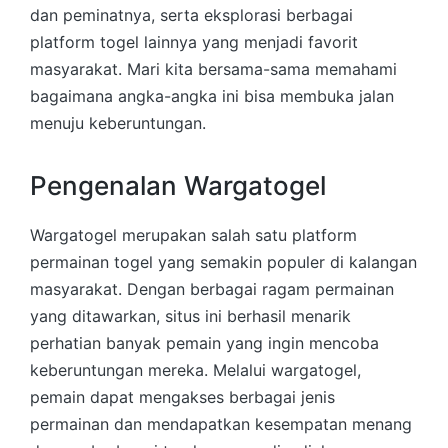
dan peminatnya, serta eksplorasi berbagai
platform togel lainnya yang menjadi favorit
masyarakat. Mari kita bersama-sama memahami
bagaimana angka-angka ini bisa membuka jalan
menuju keberuntungan.
Pengenalan Wargatogel
Wargatogel merupakan salah satu platform
permainan togel yang semakin populer di kalangan
masyarakat. Dengan berbagai ragam permainan
yang ditawarkan, situs ini berhasil menarik
perhatian banyak pemain yang ingin mencoba
keberuntungan mereka. Melalui wargatogel,
pemain dapat mengakses berbagai jenis
permainan dan mendapatkan kesempatan menang