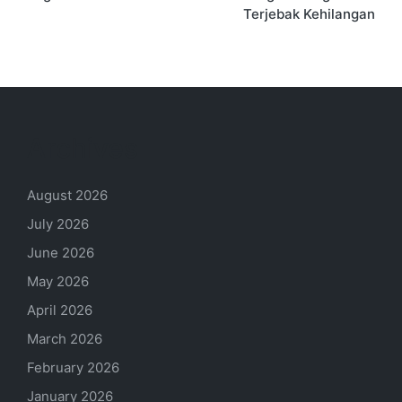
Terjebak Kehilangan
Archives
August 2026
July 2026
June 2026
May 2026
April 2026
March 2026
February 2026
January 2026