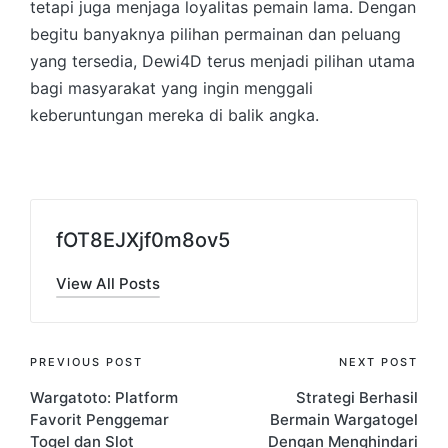
tetapi juga menjaga loyalitas pemain lama. Dengan
begitu banyaknya pilihan permainan dan peluang
yang tersedia, Dewi4D terus menjadi pilihan utama
bagi masyarakat yang ingin menggali
keberuntungan mereka di balik angka.
fOT8EJXjf0m8ov5
View All Posts
Post
PREVIOUS POST
NEXT POST
Wargatoto: Platform
Strategi Berhasil
navigation
Favorit Penggemar
Bermain Wargatogel
Togel dan Slot
Dengan Menghindari