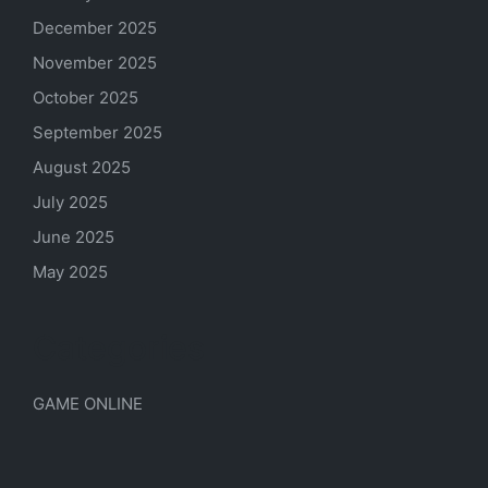
December 2025
November 2025
October 2025
September 2025
August 2025
July 2025
June 2025
May 2025
Categories
GAME ONLINE