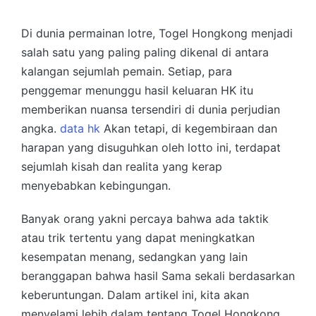
by
Di dunia permainan lotre, Togel Hongkong menjadi
salah satu yang paling paling dikenal di antara
kalangan sejumlah pemain. Setiap, para
penggemar menunggu hasil keluaran HK itu
memberikan nuansa tersendiri di dunia perjudian
angka.
data hk
Akan tetapi, di kegembiraan dan
harapan yang disuguhkan oleh lotto ini, terdapat
sejumlah kisah dan realita yang kerap
menyebabkan kebingungan.
Banyak orang yakni percaya bahwa ada taktik
atau trik tertentu yang dapat meningkatkan
kesempatan menang, sedangkan yang lain
beranggapan bahwa hasil Sama sekali berdasarkan
keberuntungan. Dalam artikel ini, kita akan
menyelami lebih dalam tentang Togel Hongkong,