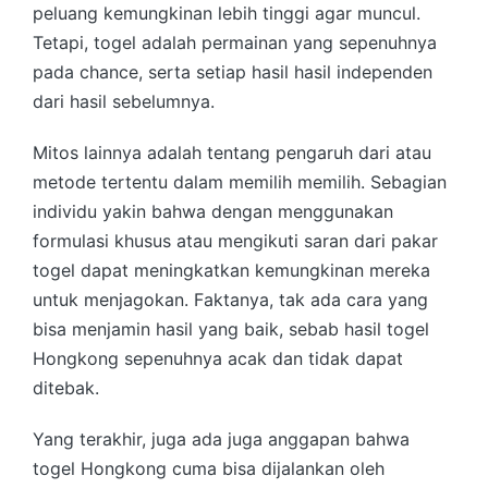
peluang kemungkinan lebih tinggi agar muncul.
Tetapi, togel adalah permainan yang sepenuhnya
pada chance, serta setiap hasil hasil independen
dari hasil sebelumnya.
Mitos lainnya adalah tentang pengaruh dari atau
metode tertentu dalam memilih memilih. Sebagian
individu yakin bahwa dengan menggunakan
formulasi khusus atau mengikuti saran dari pakar
togel dapat meningkatkan kemungkinan mereka
untuk menjagokan. Faktanya, tak ada cara yang
bisa menjamin hasil yang baik, sebab hasil togel
Hongkong sepenuhnya acak dan tidak dapat
ditebak.
Yang terakhir, juga ada juga anggapan bahwa
togel Hongkong cuma bisa dijalankan oleh