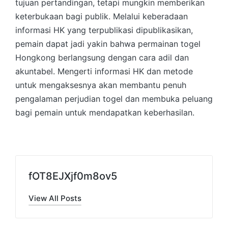
tujuan pertandingan, tetapi mungkin memberikan
keterbukaan bagi publik. Melalui keberadaan
informasi HK yang terpublikasi dipublikasikan,
pemain dapat jadi yakin bahwa permainan togel
Hongkong berlangsung dengan cara adil dan
akuntabel. Mengerti informasi HK dan metode
untuk mengaksesnya akan membantu penuh
pengalaman perjudian togel dan membuka peluang
bagi pemain untuk mendapatkan keberhasilan.
fOT8EJXjf0m8ov5
View All Posts