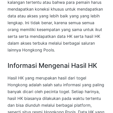
kalangan tertentu atau bahwa para pemain harus
mendapatkan koneksi khusus untuk mendapatkan
data atau akses yang lebih baik yang yang lebih
lengkap. Ini tidak benar, karena semua semua
orang memiliki kesempatan yang sama untuk ikut
serta serta mendapatkan data HK serta hasil HK
dalam akses terbuka melalui berbagai saluran
lainnya Hongkong Pools.
Informasi Mengenai Hasil HK
Hasil HK yang merupakan hasil dari togel
Hongkong adalah salah satu informasi yang paling
banyak dicari oleh pecinta togel. Setiap harinya,
hasil HK biasanya dilakukan pada waktu tertentu
dan bisa diunduh melalui berbagai platform,
seperti situs resmi Hongkong Pools. Data HK yang