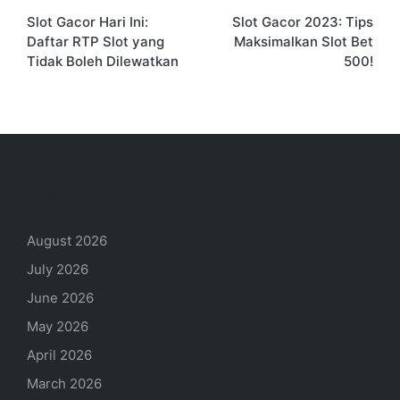
Slot Gacor Hari Ini:
Slot Gacor 2023: Tips
navigation
Daftar RTP Slot yang
Maksimalkan Slot Bet
Tidak Boleh Dilewatkan
500!
Archives
August 2026
July 2026
June 2026
May 2026
April 2026
March 2026