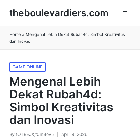
theboulevardiers.com
Home
»
Mengenal Lebih Dekat Rubah4d: Simbol Kreativitas
dan Inovasi
Posted
GAME ONLINE
in
Mengenal Lebih
Dekat Rubah4d:
Simbol Kreativitas
dan Inovasi
By
fOT8EJXjf0m8ov5
April 9, 2026
Posted