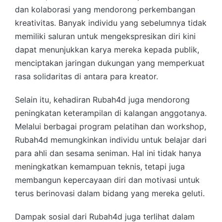
dan kolaborasi yang mendorong perkembangan
kreativitas. Banyak individu yang sebelumnya tidak
memiliki saluran untuk mengekspresikan diri kini
dapat menunjukkan karya mereka kepada publik,
menciptakan jaringan dukungan yang memperkuat
rasa solidaritas di antara para kreator.
Selain itu, kehadiran Rubah4d juga mendorong
peningkatan keterampilan di kalangan anggotanya.
Melalui berbagai program pelatihan dan workshop,
Rubah4d memungkinkan individu untuk belajar dari
para ahli dan sesama seniman. Hal ini tidak hanya
meningkatkan kemampuan teknis, tetapi juga
membangun kepercayaan diri dan motivasi untuk
terus berinovasi dalam bidang yang mereka geluti.
Dampak sosial dari Rubah4d juga terlihat dalam