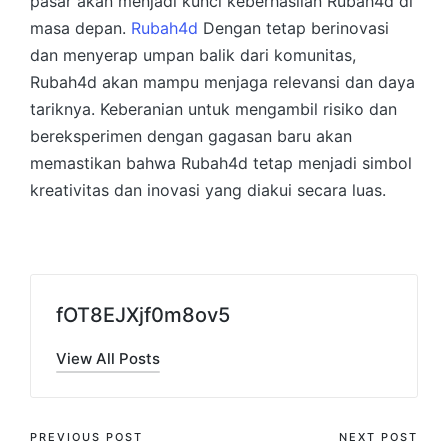
pasar akan menjadi kunci keberhasilan Rubah4d di
masa depan.
Rubah4d
Dengan tetap berinovasi
dan menyerap umpan balik dari komunitas,
Rubah4d akan mampu menjaga relevansi dan daya
tariknya. Keberanian untuk mengambil risiko dan
bereksperimen dengan gagasan baru akan
memastikan bahwa Rubah4d tetap menjadi simbol
kreativitas dan inovasi yang diakui secara luas.
fOT8EJXjf0m8ov5
View All Posts
Post
PREVIOUS POST
NEXT POST