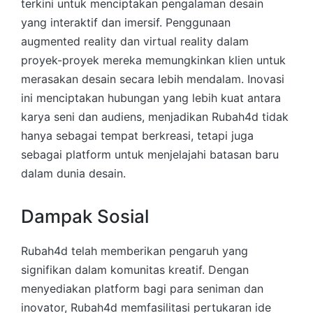
terkini untuk menciptakan pengalaman desain
yang interaktif dan imersif. Penggunaan
augmented reality dan virtual reality dalam
proyek-proyek mereka memungkinkan klien untuk
merasakan desain secara lebih mendalam. Inovasi
ini menciptakan hubungan yang lebih kuat antara
karya seni dan audiens, menjadikan Rubah4d tidak
hanya sebagai tempat berkreasi, tetapi juga
sebagai platform untuk menjelajahi batasan baru
dalam dunia desain.
Dampak Sosial
Rubah4d telah memberikan pengaruh yang
signifikan dalam komunitas kreatif. Dengan
menyediakan platform bagi para seniman dan
inovator, Rubah4d memfasilitasi pertukaran ide