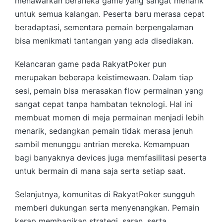
menawarkan beraneka game yang sangat menarik
untuk semua kalangan. Peserta baru merasa cepat
beradaptasi, sementara pemain berpengalaman
bisa menikmati tantangan yang ada disediakan.
Kelancaran game pada RakyatPoker pun
merupakan beberapa keistimewaan. Dalam tiap
sesi, pemain bisa merasakan flow permainan yang
sangat cepat tanpa hambatan teknologi. Hal ini
membuat momen di meja permainan menjadi lebih
menarik, sedangkan pemain tidak merasa jenuh
sambil menunggu antrian mereka. Kemampuan
bagi banyaknya devices juga memfasilitasi peserta
untuk bermain di mana saja serta setiap saat.
Selanjutnya, komunitas di RakyatPoker sungguh
memberi dukungan serta menyenangkan. Pemain
kerap membagikan strategi, saran, serta