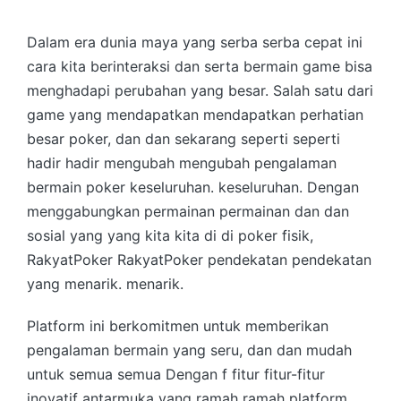
by
Dalam era dunia maya yang serba serba cepat ini
cara kita berinteraksi dan serta bermain game bisa
menghadapi perubahan yang besar. Salah satu dari
game yang mendapatkan mendapatkan perhatian
besar poker, dan dan sekarang seperti seperti
hadir hadir mengubah mengubah pengalaman
bermain poker keseluruhan. keseluruhan. Dengan
menggabungkan permainan permainan dan dan
sosial yang yang kita kita di di poker fisik,
RakyatPoker RakyatPoker pendekatan pendekatan
yang menarik. menarik.
Platform ini berkomitmen untuk memberikan
pengalaman bermain yang seru, dan dan mudah
untuk semua semua Dengan f fitur fitur-fitur
inovatif antarmuka yang ramah ramah platform