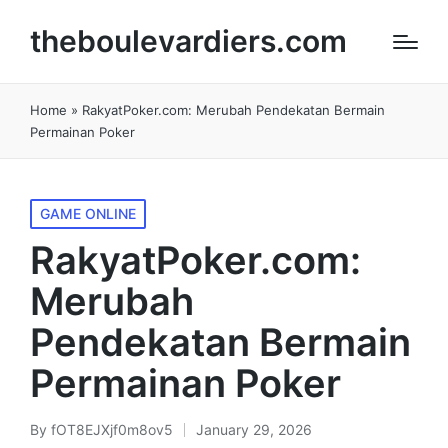
theboulevardiers.com
Home
»
RakyatPoker.com: Merubah Pendekatan Bermain
Permainan Poker
Posted
GAME ONLINE
in
RakyatPoker.com:
Merubah
Pendekatan Bermain
Permainan Poker
By
fOT8EJXjf0m8ov5
January 29, 2026
Posted