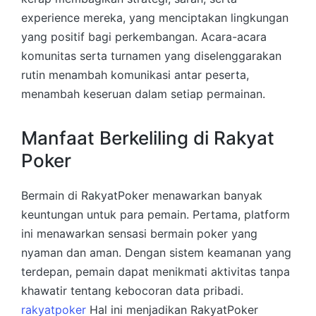
experience mereka, yang menciptakan lingkungan
yang positif bagi perkembangan. Acara-acara
komunitas serta turnamen yang diselenggarakan
rutin menambah komunikasi antar peserta,
menambah keseruan dalam setiap permainan.
Manfaat Berkeliling di Rakyat
Poker
Bermain di RakyatPoker menawarkan banyak
keuntungan untuk para pemain. Pertama, platform
ini menawarkan sensasi bermain poker yang
nyaman dan aman. Dengan sistem keamanan yang
terdepan, pemain dapat menikmati aktivitas tanpa
khawatir tentang kebocoran data pribadi.
rakyatpoker
Hal ini menjadikan RakyatPoker