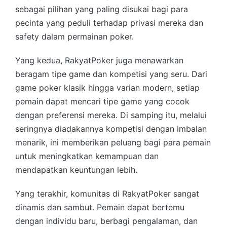
sebagai pilihan yang paling disukai bagi para
pecinta yang peduli terhadap privasi mereka dan
safety dalam permainan poker.
Yang kedua, RakyatPoker juga menawarkan
beragam tipe game dan kompetisi yang seru. Dari
game poker klasik hingga varian modern, setiap
pemain dapat mencari tipe game yang cocok
dengan preferensi mereka. Di samping itu, melalui
seringnya diadakannya kompetisi dengan imbalan
menarik, ini memberikan peluang bagi para pemain
untuk meningkatkan kemampuan dan
mendapatkan keuntungan lebih.
Yang terakhir, komunitas di RakyatPoker sangat
dinamis dan sambut. Pemain dapat bertemu
dengan individu baru, berbagi pengalaman, dan