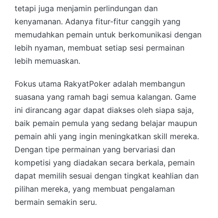
tetapi juga menjamin perlindungan dan
kenyamanan. Adanya fitur-fitur canggih yang
memudahkan pemain untuk berkomunikasi dengan
lebih nyaman, membuat setiap sesi permainan
lebih memuaskan.
Fokus utama RakyatPoker adalah membangun
suasana yang ramah bagi semua kalangan. Game
ini dirancang agar dapat diakses oleh siapa saja,
baik pemain pemula yang sedang belajar maupun
pemain ahli yang ingin meningkatkan skill mereka.
Dengan tipe permainan yang bervariasi dan
kompetisi yang diadakan secara berkala, pemain
dapat memilih sesuai dengan tingkat keahlian dan
pilihan mereka, yang membuat pengalaman
bermain semakin seru.