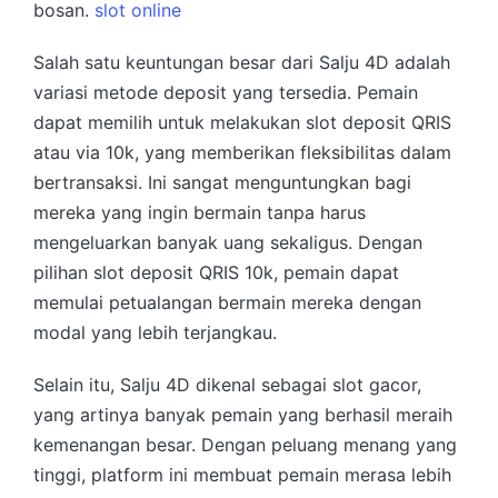
bosan.
slot online
Salah satu keuntungan besar dari Salju 4D adalah
variasi metode deposit yang tersedia. Pemain
dapat memilih untuk melakukan slot deposit QRIS
atau via 10k, yang memberikan fleksibilitas dalam
bertransaksi. Ini sangat menguntungkan bagi
mereka yang ingin bermain tanpa harus
mengeluarkan banyak uang sekaligus. Dengan
pilihan slot deposit QRIS 10k, pemain dapat
memulai petualangan bermain mereka dengan
modal yang lebih terjangkau.
Selain itu, Salju 4D dikenal sebagai slot gacor,
yang artinya banyak pemain yang berhasil meraih
kemenangan besar. Dengan peluang menang yang
tinggi, platform ini membuat pemain merasa lebih