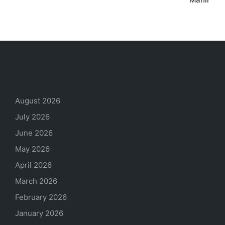
Archives
August 2026
July 2026
June 2026
May 2026
April 2026
March 2026
February 2026
January 2026