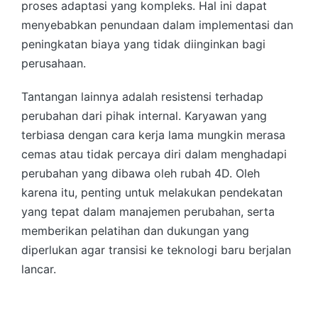
proses adaptasi yang kompleks. Hal ini dapat
menyebabkan penundaan dalam implementasi dan
peningkatan biaya yang tidak diinginkan bagi
perusahaan.
Tantangan lainnya adalah resistensi terhadap
perubahan dari pihak internal. Karyawan yang
terbiasa dengan cara kerja lama mungkin merasa
cemas atau tidak percaya diri dalam menghadapi
perubahan yang dibawa oleh rubah 4D. Oleh
karena itu, penting untuk melakukan pendekatan
yang tepat dalam manajemen perubahan, serta
memberikan pelatihan dan dukungan yang
diperlukan agar transisi ke teknologi baru berjalan
lancar.