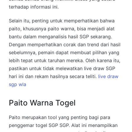
terhadap informasi ini.
Selain itu, penting untuk memperhatikan bahwa
paito, khususnya paito warna, bisa menjadi alat
bantu dalam menganalisis hasil SGP sekarang.
Dengan memperhatikan corak dan trend dari hasil
sebelumnya, pemain dapat membuat pilihan yang
lebih tepat untuk taruhan mereka. Oleh karena itu,
pastikan untuk tidak melewatkan live draw SGP
hari ini dan rekam hasilnya secara teliti.
live draw
sgp wla
Paito Warna Togel
Paito merupakan tool yang penting bagi para
penggemar togel SGP SGP. Alat ini menampilkan