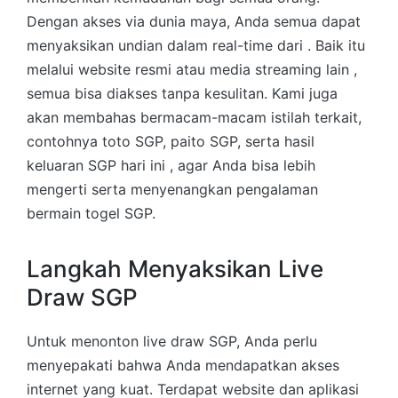
Dengan akses via dunia maya, Anda semua dapat
menyaksikan undian dalam real-time dari . Baik itu
melalui website resmi atau media streaming lain ,
semua bisa diakses tanpa kesulitan. Kami juga
akan membahas bermacam-macam istilah terkait,
contohnya toto SGP, paito SGP, serta hasil
keluaran SGP hari ini , agar Anda bisa lebih
mengerti serta menyenangkan pengalaman
bermain togel SGP.
Langkah Menyaksikan Live
Draw SGP
Untuk menonton live draw SGP, Anda perlu
menyepakati bahwa Anda mendapatkan akses
internet yang kuat. Terdapat website dan aplikasi