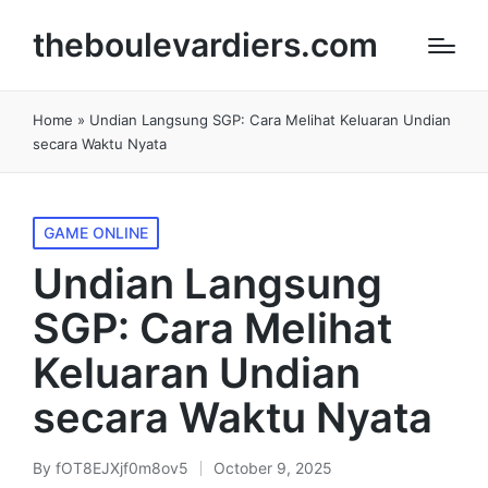
theboulevardiers.com
Home
»
Undian Langsung SGP: Cara Melihat Keluaran Undian
secara Waktu Nyata
Posted
GAME ONLINE
in
Undian Langsung
SGP: Cara Melihat
Keluaran Undian
secara Waktu Nyata
By
fOT8EJXjf0m8ov5
October 9, 2025
Posted