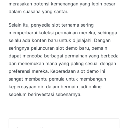
merasakan potensi kemenangan yang lebih besar
dalam suasana yang santai.
Selain itu, penyedia slot ternama sering
memperbarui koleksi permainan mereka, sehingga
selalu ada konten baru untuk dijelajahi. Dengan
seringnya peluncuran slot demo baru, pemain
dapat mencoba berbagai permainan yang berbeda
dan menemukan mana yang paling sesuai dengan
preferensi mereka. Keberadaan slot demo ini
sangat membantu pemula untuk membangun
kepercayaan diri dalam bermain judi online
sebelum berinvestasi sebenarnya.