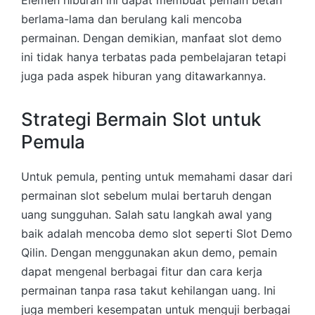
berlama-lama dan berulang kali mencoba
permainan. Dengan demikian, manfaat slot demo
ini tidak hanya terbatas pada pembelajaran tetapi
juga pada aspek hiburan yang ditawarkannya.
Strategi Bermain Slot untuk
Pemula
Untuk pemula, penting untuk memahami dasar dari
permainan slot sebelum mulai bertaruh dengan
uang sungguhan. Salah satu langkah awal yang
baik adalah mencoba demo slot seperti Slot Demo
Qilin. Dengan menggunakan akun demo, pemain
dapat mengenal berbagai fitur dan cara kerja
permainan tanpa rasa takut kehilangan uang. Ini
juga memberi kesempatan untuk menguji berbagai