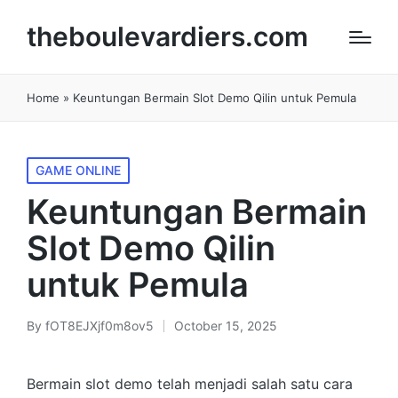
theboulevardiers.com
Home
»
Keuntungan Bermain Slot Demo Qilin untuk Pemula
Posted
GAME ONLINE
in
Keuntungan Bermain
Slot Demo Qilin
untuk Pemula
By
fOT8EJXjf0m8ov5
October 15, 2025
Posted
by
Bermain slot demo telah menjadi salah satu cara