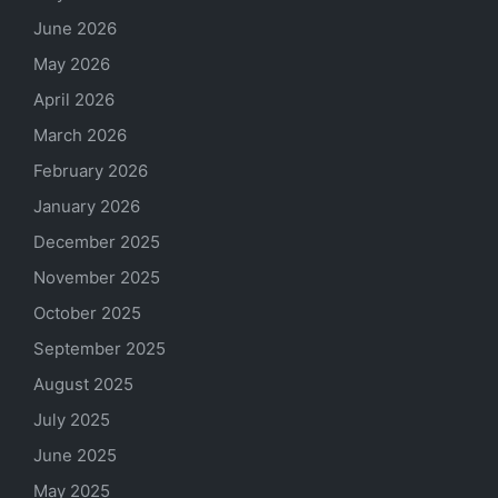
June 2026
May 2026
April 2026
March 2026
February 2026
January 2026
December 2025
November 2025
October 2025
September 2025
August 2025
July 2025
June 2025
May 2025