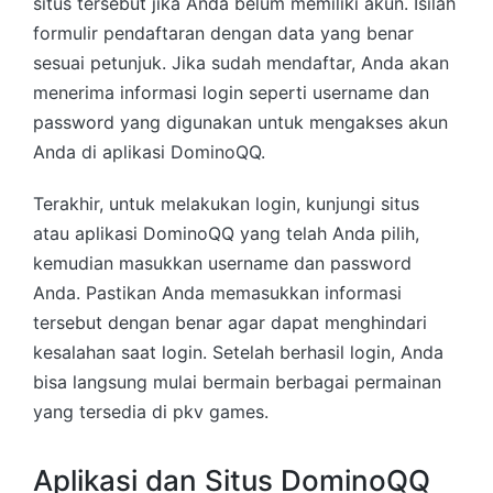
situs tersebut jika Anda belum memiliki akun. Isilah
formulir pendaftaran dengan data yang benar
sesuai petunjuk. Jika sudah mendaftar, Anda akan
menerima informasi login seperti username dan
password yang digunakan untuk mengakses akun
Anda di aplikasi DominoQQ.
Terakhir, untuk melakukan login, kunjungi situs
atau aplikasi DominoQQ yang telah Anda pilih,
kemudian masukkan username dan password
Anda. Pastikan Anda memasukkan informasi
tersebut dengan benar agar dapat menghindari
kesalahan saat login. Setelah berhasil login, Anda
bisa langsung mulai bermain berbagai permainan
yang tersedia di pkv games.
Aplikasi dan Situs DominoQQ