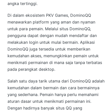
angka tertinggi.
Di dalam ekosistem PKV Games, DominoQQ
menawarkan platform yang aman dan nyaman
untuk para pemain. Melalui situs DominoQQ,
pengguna dapat dengan mudah mendaftar dan
melakukan login untuk mulai bermain. Aplikasi
DominoQQ juga tersedia untuk memberikan
kemudahan akses, memungkinkan pemain untuk
menikmati permainan di mana saja tanpa terbatas
pada perangkat desktop.
Salah satu daya tarik utama dari DominoQQ adalah
kemudahan dalam bermain dan cara bermainnya
yang sederhana. Pemain hanya perlu memahami
aturan dasar untuk menikmati permainan ini.
Dengan hadirnya banyak situs QQ yang