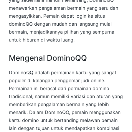
menawarkan pengalaman bermain yang seru dan
mengasyikkan. Pemain dapat login ke situs
dominoQQ dengan mudah dan langsung mulai
bermain, menjadikannya pilihan yang sempurna
untuk hiburan di waktu luang.
Mengenal DominoQQ
DominoQQ adalah permainan kartu yang sangat
populer di kalangan penggemar judi online.
Permainan ini berasal dari permainan domino
tradisional, namun memiliki variasi dan aturan yang
memberikan pengalaman bermain yang lebih
menarik. Dalam DominoQQ, pemain menggunakan
kartu domino untuk bertanding melawan pemain
lain dengan tujuan untuk mendapatkan kombinasi