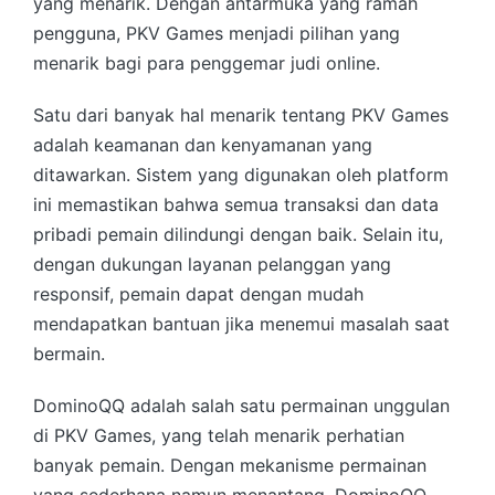
yang menarik. Dengan antarmuka yang ramah
pengguna, PKV Games menjadi pilihan yang
menarik bagi para penggemar judi online.
Satu dari banyak hal menarik tentang PKV Games
adalah keamanan dan kenyamanan yang
ditawarkan. Sistem yang digunakan oleh platform
ini memastikan bahwa semua transaksi dan data
pribadi pemain dilindungi dengan baik. Selain itu,
dengan dukungan layanan pelanggan yang
responsif, pemain dapat dengan mudah
mendapatkan bantuan jika menemui masalah saat
bermain.
DominoQQ adalah salah satu permainan unggulan
di PKV Games, yang telah menarik perhatian
banyak pemain. Dengan mekanisme permainan
yang sederhana namun menantang, DominoQQ