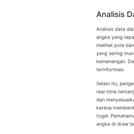
Analisis D
Analisis data d
angka yang tepa
melihat pola da
yang sering mun
kemenangan. Den
terinformasi.
Selain itu, pen
real-time tentan
dan menyesuaika
karena memberi
togel. Pemahama
angka di draw b