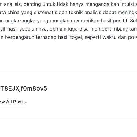
analisis, penting untuk tidak hanya mengandalkan intuisi 
a china yang sistematis dan teknik analisis dapat mening
 angka-angka yang mungkin memberikan hasil positif. Se
asil-hasil sebelumnya, pemain juga bisa mempertimbangkan 
n berpengaruh terhadap hasil togel, seperti waktu dan pol
OT8EJXjf0m8ov5
ew All Posts