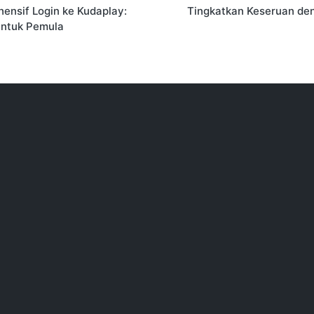
ensif Login ke Kudaplay:
Tingkatkan Keseruan den
on
ntuk Pemula