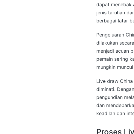
dapat menebak a
jenis taruhan d
berbagai latar b
Pengeluaran Chin
dilakukan secara
menjadi acuan b
pemain sering k
mungkin muncul
Live draw China
diminati. Denga
pengundian mela
dan mendebarkan
keadilan dan int
Proses Li