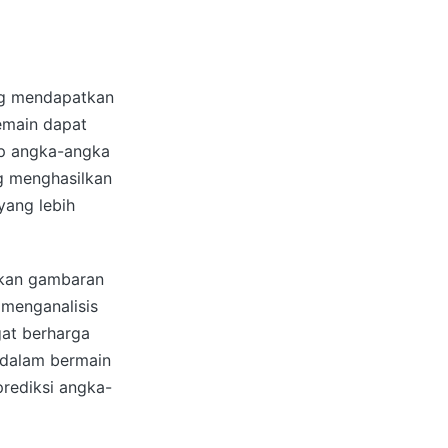
ang mendapatkan
emain dapat
up angka-angka
g menghasilkan
yang lebih
rikan gambaran
 menganalisis
gat berharga
 dalam bermain
rediksi angka-