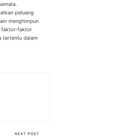
semata.
katkan peluang
lain menghimpun
faktor-faktor
a tertentu dalam
NEXT POST