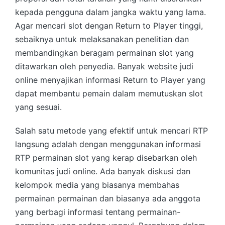
kepada pengguna dalam jangka waktu yang lama.
Agar mencari slot dengan Return to Player tinggi,
sebaiknya untuk melaksanakan penelitian dan
membandingkan beragam permainan slot yang
ditawarkan oleh penyedia. Banyak website judi
online menyajikan informasi Return to Player yang
dapat membantu pemain dalam memutuskan slot
yang sesuai.
Salah satu metode yang efektif untuk mencari RTP
langsung adalah dengan menggunakan informasi
RTP permainan slot yang kerap disebarkan oleh
komunitas judi online. Ada banyak diskusi dan
kelompok media yang biasanya membahas
permainan permainan dan biasanya ada anggota
yang berbagi informasi tentang permainan-