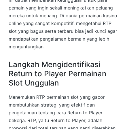
pemain yang ingin sekali meningkatkan peluang
mereka untuk menang. Di dunia permainan kasino
online yang sangat kompetitif, mengetahui RTP
slot yang bagus serta terbaru bisa jadi kunci agar
mendapatkan pengalaman bermain yang lebih
menguntungkan.
Langkah Mengidentifikasi
Return to Player Permainan
Slot Unggulan
Menemukan RTP permainan slot yang gacor
membutuhkan strategi yang efektif dan
pengetahuan tentang cara Return to Player
bekerja. RTP, yaitu Return to Player, adalah
proporsi dari total taruhan yang nanti diserahkan