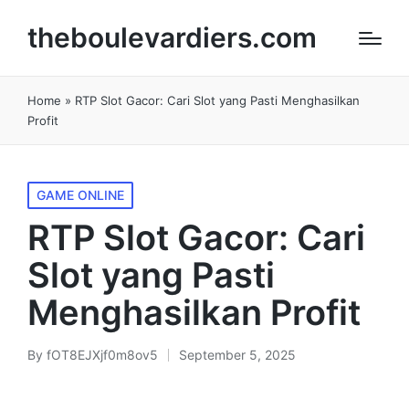
theboulevardiers.com
Home
»
RTP Slot Gacor: Cari Slot yang Pasti Menghasilkan
Profit
Posted
GAME ONLINE
in
RTP Slot Gacor: Cari
Slot yang Pasti
Menghasilkan Profit
By
fOT8EJXjf0m8ov5
September 5, 2025
Posted
by