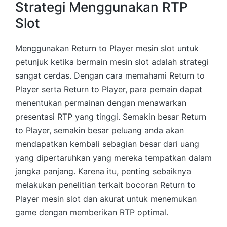
Strategi Menggunakan RTP
Slot
Menggunakan Return to Player mesin slot untuk
petunjuk ketika bermain mesin slot adalah strategi
sangat cerdas. Dengan cara memahami Return to
Player serta Return to Player, para pemain dapat
menentukan permainan dengan menawarkan
presentasi RTP yang tinggi. Semakin besar Return
to Player, semakin besar peluang anda akan
mendapatkan kembali sebagian besar dari uang
yang dipertaruhkan yang mereka tempatkan dalam
jangka panjang. Karena itu, penting sebaiknya
melakukan penelitian terkait bocoran Return to
Player mesin slot dan akurat untuk menemukan
game dengan memberikan RTP optimal.