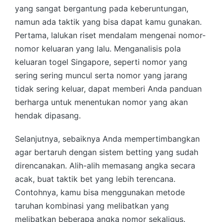
yang sangat bergantung pada keberuntungan,
namun ada taktik yang bisa dapat kamu gunakan.
Pertama, lalukan riset mendalam mengenai nomor-
nomor keluaran yang lalu. Menganalisis pola
keluaran togel Singapore, seperti nomor yang
sering sering muncul serta nomor yang jarang
tidak sering keluar, dapat memberi Anda panduan
berharga untuk menentukan nomor yang akan
hendak dipasang.
Selanjutnya, sebaiknya Anda mempertimbangkan
agar bertaruh dengan sistem betting yang sudah
direncanakan. Alih-alih memasang angka secara
acak, buat taktik bet yang lebih terencana.
Contohnya, kamu bisa menggunakan metode
taruhan kombinasi yang melibatkan yang
melibatkan beberapa angka nomor sekaligus.