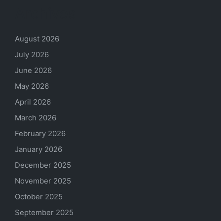
Archives
August 2026
July 2026
June 2026
May 2026
April 2026
March 2026
February 2026
January 2026
December 2025
November 2025
October 2025
September 2025