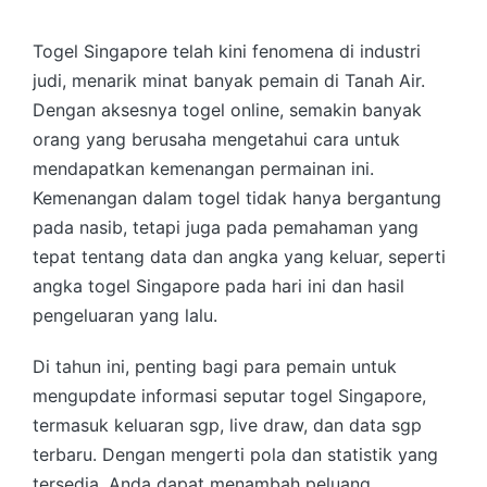
by
Togel Singapore telah kini fenomena di industri
judi, menarik minat banyak pemain di Tanah Air.
Dengan aksesnya togel online, semakin banyak
orang yang berusaha mengetahui cara untuk
mendapatkan kemenangan permainan ini.
Kemenangan dalam togel tidak hanya bergantung
pada nasib, tetapi juga pada pemahaman yang
tepat tentang data dan angka yang keluar, seperti
angka togel Singapore pada hari ini dan hasil
pengeluaran yang lalu.
Di tahun ini, penting bagi para pemain untuk
mengupdate informasi seputar togel Singapore,
termasuk keluaran sgp, live draw, dan data sgp
terbaru. Dengan mengerti pola dan statistik yang
tersedia, Anda dapat menambah peluang