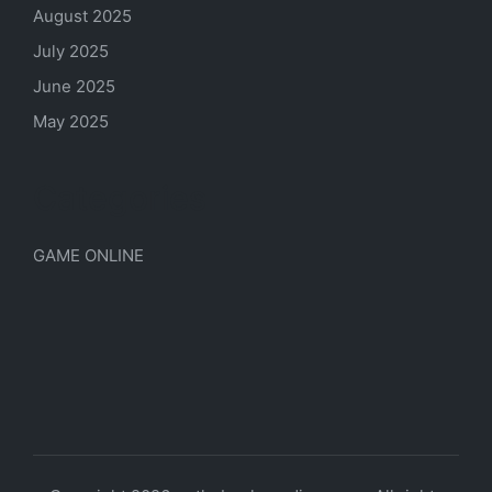
August 2025
July 2025
June 2025
May 2025
Categories
GAME ONLINE