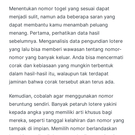
Menentukan nomor togel yang sesuai dapat
menjadi sulit, namun ada beberapa saran yang
dapat membantu kamu menambah peluang
menang. Pertama, perhatikan data hasil
sebelumnya. Menganalisis data pengundian lotere
yang lalu bisa memberi wawasan tentang nomor-
nomor yang banyak keluar. Anda bisa mencermati
corak dan kebiasaan yang mungkin terbentuk
dalam hasil-hasil itu, walaupun tak terdapat
jaminan bahwa corak tersebut akan terus ada.
Kemudian, cobalah agar menggunakan nomor
beruntung sendiri. Banyak petaruh lotere yakini
kepada angka yang memiliki arti khusus bagi
mereka, seperti tanggal kelahiran dan nomor yang
tampak di impian. Memilih nomor berlandaskan