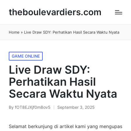
theboulevardiers.com
Home
»
Live Draw SDY: Perhatikan Hasil Secara Waktu Nyata
Posted
GAME ONLINE
in
Live Draw SDY:
Perhatikan Hasil
Secara Waktu Nyata
By
fOT8EJXjf0m8ov5
September 3, 2025
Posted
by
Selamat berkunjung di artikel kami yang mengupas