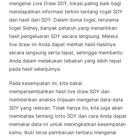
mengenai Live Draw SDY, lokasi paling baik bagi
mendapatkan informasi terkini tentang togel SDY
dan hasil dari SDY. Dalam dunia togel, terutama
togel Sidney, banyak petaruh yang menantikan
hasil pengeluaran SDY secara langsung. Melalui
live draw ini Anda dapat melihat hasil-hasilnya
secara langsung serta tepat, sehingga membantu
Anda dalam melakukan tebakan yang lebih tepat
pada hasil selanjutnya.
Pada kesempatan ini, kita bakal
mempersembahkan hasil live draw SDY dan
memberikan analisis tinjauan mengenai data-data
SDY yang relevan. Tidak hanya itu, kita juga akan
membahas tentang lotto SDY dan cara Anda dapat
memakai data ini untuk meningkatkan kesempatan
kamu. Ikuti terus pembaruan terbaru mengenai