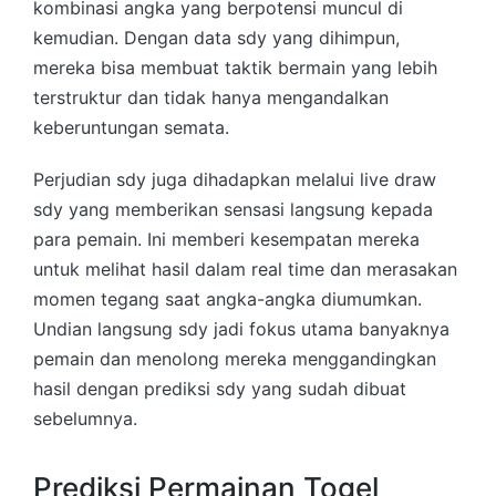
kombinasi angka yang berpotensi muncul di
kemudian. Dengan data sdy yang dihimpun,
mereka bisa membuat taktik bermain yang lebih
terstruktur dan tidak hanya mengandalkan
keberuntungan semata.
Perjudian sdy juga dihadapkan melalui live draw
sdy yang memberikan sensasi langsung kepada
para pemain. Ini memberi kesempatan mereka
untuk melihat hasil dalam real time dan merasakan
momen tegang saat angka-angka diumumkan.
Undian langsung sdy jadi fokus utama banyaknya
pemain dan menolong mereka menggandingkan
hasil dengan prediksi sdy yang sudah dibuat
sebelumnya.
Prediksi Permainan Togel