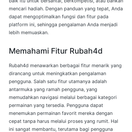
baik itu untuk bersantai, berkompetisi, atau bahkan
mencari hadiah. Dengan panduan yang tepat, Anda
dapat mengoptimalkan fungsi dan fitur pada
platform ini, sehingga pengalaman Anda menjadi
lebih memuaskan.
Memahami Fitur Rubah4d
Rubah4d menawarkan berbagai fitur menarik yang
dirancang untuk meningkatkan pengalaman
pengguna. Salah satu fitur utamanya adalah
antarmuka yang ramah pengguna, yang
memudahkan navigasi melalui berbagai kategori
permainan yang tersedia. Pengguna dapat
menemukan permainan favorit mereka dengan
cepat tanpa harus melalui proses yang rumit. Hal
ini sangat membantu, terutama bagi pengguna