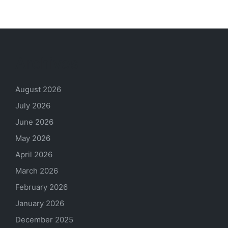
Archives
August 2026
July 2026
June 2026
May 2026
April 2026
March 2026
February 2026
January 2026
December 2025