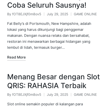
Coba Seluruh Sausnya!
By
fOT8EJXjf0m8ov5
July 29, 2025
GAME ONLINE
Posted
Posted
by
in
Fat Belly’s di Portsmouth, New Hampshire, adalah
lokasi yang harus dikunjungi bagi penggemar
makanan. Dengan nuansa relaks dan bersahabat,
restoran ini menawarkan berbagai hidangan yang
lembut di lidah, termasuk burger…
Read More
Menang Besar dengan Slot
QRIS: RAHASIA Terbaik
By
fOT8EJXjf0m8ov5
July 29, 2025
GAME ONLINE
Posted
Posted
by
in
Slot online semakin populer di kalangan para