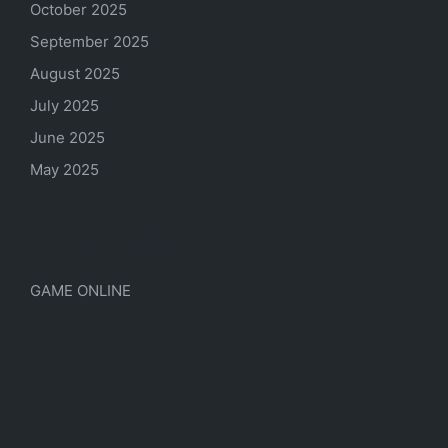
October 2025
September 2025
August 2025
July 2025
June 2025
May 2025
Categories
GAME ONLINE