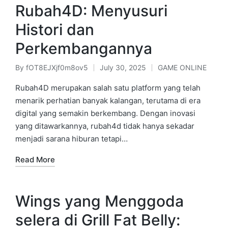
Rubah4D: Menyusuri
Histori dan
Perkembangannya
By
fOT8EJXjf0m8ov5
July 30, 2025
GAME ONLINE
Posted
Posted
by
in
Rubah4D merupakan salah satu platform yang telah
menarik perhatian banyak kalangan, terutama di era
digital yang semakin berkembang. Dengan inovasi
yang ditawarkannya, rubah4d tidak hanya sekadar
menjadi sarana hiburan tetapi…
Read More
Wings yang Menggoda
selera di Grill Fat Belly: