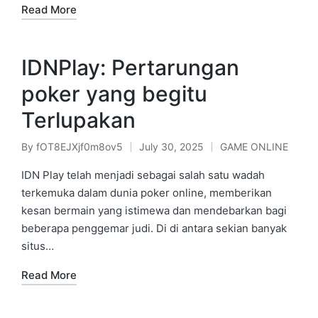
Read More
IDNPlay: Pertarungan
poker yang begitu
Terlupakan
By
fOT8EJXjf0m8ov5
July 30, 2025
GAME ONLINE
Posted
Posted
by
in
IDN Play telah menjadi sebagai salah satu wadah
terkemuka dalam dunia poker online, memberikan
kesan bermain yang istimewa dan mendebarkan bagi
beberapa penggemar judi. Di di antara sekian banyak
situs…
Read More