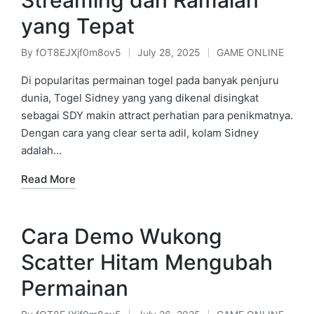
Streaming dan Ramalan
yang Tepat
By
fOT8EJXjf0m8ov5
July 28, 2025
GAME ONLINE
Posted
Posted
by
in
Di popularitas permainan togel pada banyak penjuru
dunia, Togel Sidney yang yang dikenal disingkat
sebagai SDY makin attract perhatian para penikmatnya.
Dengan cara yang clear serta adil, kolam Sidney
adalah…
Read More
Cara Demo Wukong
Scatter Hitam Mengubah
Permainan