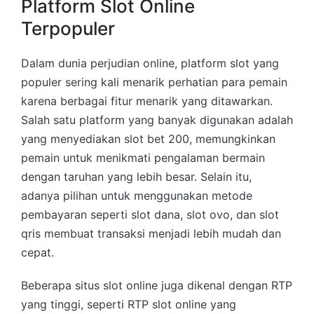
Platform Slot Online
Terpopuler
Dalam dunia perjudian online, platform slot yang
populer sering kali menarik perhatian para pemain
karena berbagai fitur menarik yang ditawarkan.
Salah satu platform yang banyak digunakan adalah
yang menyediakan slot bet 200, memungkinkan
pemain untuk menikmati pengalaman bermain
dengan taruhan yang lebih besar. Selain itu,
adanya pilihan untuk menggunakan metode
pembayaran seperti slot dana, slot ovo, dan slot
qris membuat transaksi menjadi lebih mudah dan
cepat.
Beberapa situs slot online juga dikenal dengan RTP
yang tinggi, seperti RTP slot online yang