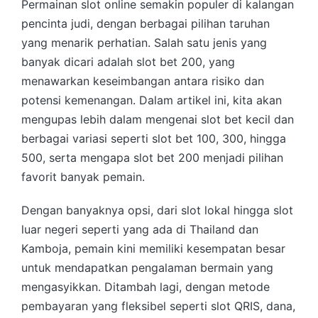
Permainan slot online semakin populer di kalangan
pencinta judi, dengan berbagai pilihan taruhan
yang menarik perhatian. Salah satu jenis yang
banyak dicari adalah slot bet 200, yang
menawarkan keseimbangan antara risiko dan
potensi kemenangan. Dalam artikel ini, kita akan
mengupas lebih dalam mengenai slot bet kecil dan
berbagai variasi seperti slot bet 100, 300, hingga
500, serta mengapa slot bet 200 menjadi pilihan
favorit banyak pemain.
Dengan banyaknya opsi, dari slot lokal hingga slot
luar negeri seperti yang ada di Thailand dan
Kamboja, pemain kini memiliki kesempatan besar
untuk mendapatkan pengalaman bermain yang
mengasyikkan. Ditambah lagi, dengan metode
pembayaran yang fleksibel seperti slot QRIS, dana,