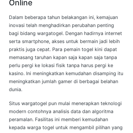
Online
Dalam beberapa tahun belakangan ini, kemajuan
inovasi telah menghadirkan perubahan penting
bagi bidang wargatogel. Dengan hadirnya internet
serta smartphone, akses untuk bermain jadi lebih
praktis juga cepat. Para pemain togel kini dapat
memasang taruhan kapan saja kapan saja tanpa
perlu pergi ke lokasi fisik tanpa harus pergi ke
kasino. Ini meningkatkan kemudahan disamping itu
meningkatkan jumlah gamer di berbagai belahan
dunia.
Situs wargatogel pun mulai menerapkan teknologi
modern contohnya analisis data dan algoritma
peramalan. Fasilitas ini memberi kemudahan
kepada warga togel untuk mengambil pilihan yang