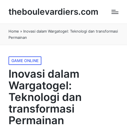
theboulevardiers.com
Home
»
Inovasi dalam Wargatogel: Teknologi dan transformasi
Permainan
Posted
GAME ONLINE
in
Inovasi dalam
Wargatogel:
Teknologi dan
transformasi
Permainan